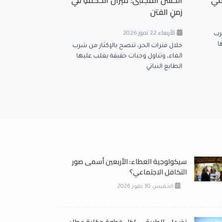
مي
الحَسَنُ المُجتبى: ميزانُ الحكمةِ في
زمنِ الفتن
الأربعاء 22 تموز 2026
رب
ا
خلال فترات الحر، تنصح بالإكثار من شرب
الماء، وتناول وجبات خفيفة يغلب عليها
الطابع النباتي
سيكولوجية العطاء: الأربعين أسمى صور
التكافل الاجتماعي؟
الخميس 30 تموز 2026