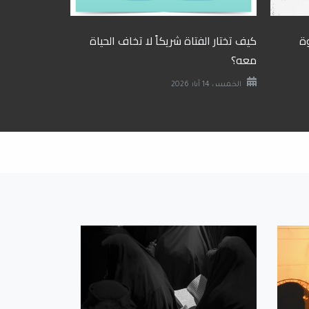
وة
كيف تختار الفتاة شريكاً لا تخاف الحياة
حتى يكون زوا
معه؟
الأحد 10 آيار 2026
الخميس 14 آيار 2026