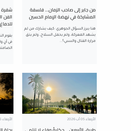
من جابر إلى صاحب الزمان… فلسفة
شفرة ب
المشاركة في نهضة الإمام الحسين
الفن ا
للدماغ
هنا يبرز السؤال الجوهري: كيف يشارك من لم
يشهد المعركة، ولم يحمل السلاح، ولم يذق
يقوم ال
مرارة القتال والسبي؟...
في آنٍ و
الصامتة
الأربعاء 05 آب 2026
الأربعاء 05 آب 2026
طريق الأربعين... حكايةُ وفاءٍ لا تنتهي
رحلة ال