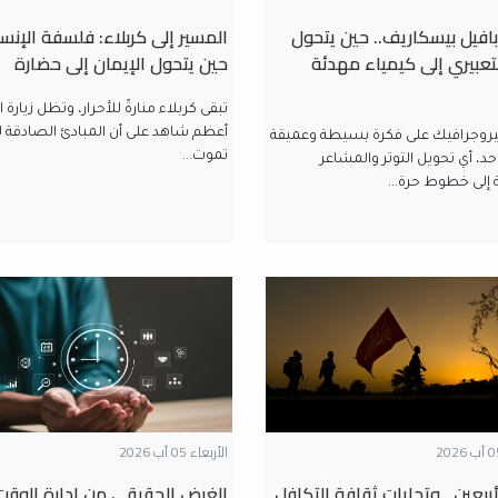
افيل بيسكاريف.. حين يتحول
المسير إلى كربلاء: فلسفة الإنس
لتعبيري إلى كيمياء مهدئة
حين يتحول الإيمان إلى حضارة
تبقى كربلاء منارةً للأحرار، وتظل زيارة ا
أعظم شاهد على أن المبادئ الصادقة ل
نيروجرافيك على فكرة بسيطة وعميقة
تموت...
احد، أي تحويل التوتر والمشاعر
 إلى خطوط حرة...
الأربعاء 05 آب 2026
أربعين.. وتجليات ثقافة التكافل
الغرض الحقيقي من إدارة الوقت