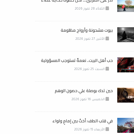
نذر على الطريق.... لكل خطوة حكاية عطاء
الثلاثاء 28 تموز 2026
بيوت مشحونة وأرواح مظلومة
الأثنين 27 تموز 2026
حب أهل البيت.. نعمةٌ تستوجب المسؤولية
السبت 25 تموز 2026
حين تدك بوصلة علي حصون الوهم
الخميس 16 تموز 2026
في قلب الطف: أختٌ بين إمامٍ ولواء
الأربعاء 15 تموز 2026