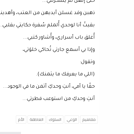
حتى إنهن لم يشكرنني...
ذهبن وقد غسلن أيديهن من العتب، وأهدينه 
بقيتُ أنا لوحدي أُلملم سُفرة حكايتي بقلبي...
أُغلق باب أسراري، وأُشاور كتبي...
وإذا بي أسمع جارتي تُحاكي خلوَتي،
وتقول:
(اللي ما يعرفك ما يثمنك).
حقًا يا أمي، أنتِ وحدكِ أثمن ما في الوجود...
أنتِ وحدكِ من استوعب فطرتي...
مفاهيم
الوعي
السلوك
العاطفة
الأم