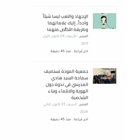
الإجهاد والتعب ليسا شيئاً
واحداً.. إليك علاماتهما
وطريقة التخلُّص منهما
النشر :
الأربعاء 06 كانون الأول
2017
اخر قراءة : منذ 45 دقيقة
جمعية المودة تستضيف
سماحة السيد هادي
المدرسي في ندوة حول
الهوية والانتماء وبناء
الشخصية
النشر :
السبت 03 كانون الثاني
2026
اخر قراءة : منذ 45 دقيقة