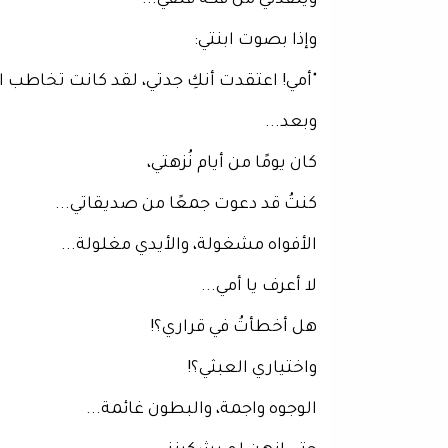
ويُنقذني من فُكّة قلقي...
وإذا بصوت ابنتي:
"أمي! اعتقدت أنكِ جدتي، لقد كانت تخاطب ال
وبعد...
كان يومًا من أيام نُزهتي،
كنتُ قد دعوت جمعًا من صديقاتي...
الأفواه مشغولة، والأيدي مغلولة...
لا أعرف يا أمي...
هل أخطأتُ في قراري؟!
واختياري العبثي؟!
الوجوه واجمة، والبطون غائمة...