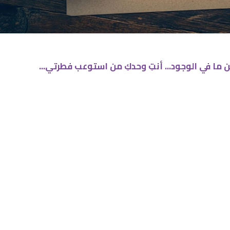
من ما في الوجود... أنتِ وحدكِ من استوعب فطرتي...