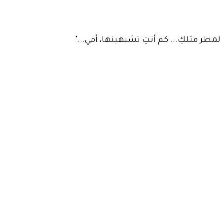
مطر مثلكِ... كم أنتِ تشبهينها، أمي..."