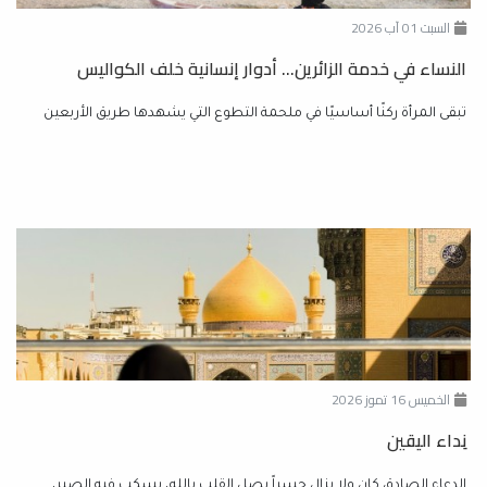
السبت 01 آب 2026
النساء في خدمة الزائرين... أدوار إنسانية خلف الكواليس
تبقى المرأة ركنًا أساسيًا في ملحمة التطوع التي يشهدها طريق الأربعين
الخميس 16 تموز 2026
نِداء اليقين
الدعاء الصادق كان ولا يزال جسراً يصل القلب بالله، يسكب فيه الصبر،