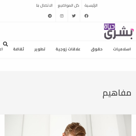
الرئيسية
كل المواضيع
الاتصال بنا
telegram
instagram
twitter
facebook
اسلاميات
حقوق
علاقات زوجية
تطوير
ثقافة
اع
مفاهيم