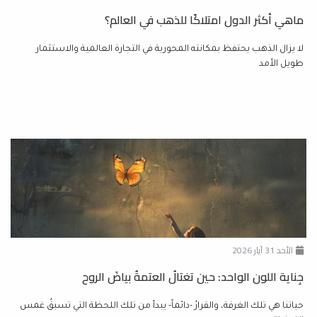
ماهي أكثر الدول امتلاكًا للذهب في العالم؟
لا يزال الذهب يحتفظ بمكانته المحورية في التجارة العالمية والاستثمار
طويل الأمد
الأحد 31 آيار 2026
جِناية اللون الواحد: حين تغتالُ العتمةُ بياضَ الروح
حياتنا هي تلك الغرفة، والقرارُ -دائماً- يبدأ من تلك اللحظة التي تسبقُ غمس