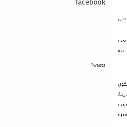
facebook
 حتى
تعب
انية
Tweets
كون
درجة
عقب
فترة