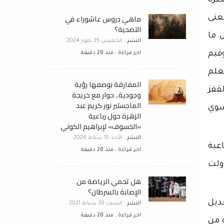
طرة
ماهي دروس عاشوراء في
عنى
التضحية؟
 ما
النشر :
الخميس 25 تموز 2024
قيم
اخر قراءة : منذ 28 دقيقة
علم
المفارقة بوصفها رؤية
قفز
وجودية.. حوار مع خريجة
الماجستير نور كريم عبد
سوي
الزهرة حول رباعية
«الخسوف» لإبراهيم الكوني
النشر :
الأحد 15 شباط 2026
عية
اخر قراءة : منذ 28 دقيقة
ولت
هل تحمي الرياضة من
الإصابة بالسرطان؟
ديل
النشر :
السبت 20 شباط 2021
اخر قراءة : منذ 28 دقيقة
 من