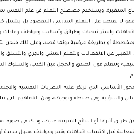
ماط السلوكية وفي الخبرات، إذ من خلالها يستطيع الفرد السي
وضاع المتغيرة، ويستخدم مصطلح التعلم في علم النفس بم
 فهو لا يقتصر على التعلم المدرسي المقصود بل يشمل كل
اتجاهات واستراتيجيات وطرائق وأساليب وعواطف وعادات و
مخططة أو بطريقة عرضية دونما قصد، وعلى ذلك فنحن نت
التعبير عن الانفعالات ونتعلم المشي والجري والتسلق وال
موسيقية ونتعلم قول الصدق والخجل مين الكذب، والسلوك ال
م.
حور الأساسي الذي ترتكز عليه النظريات النفسية والاجتما
اني والتنبؤ به وفي ضبطه وتوجيهه، ومن المفاهيم التي تنا
طريق آثارها أو النتائج المترتبة عليها، وذلك في صورة تع
انفعالية قبل اكتساب اتجاهات وقيم وعواطف وميول جديدة أو