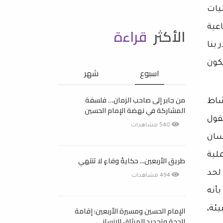
يات
عية
الأكثر
قراءة
بنا
كون
اسبوع
شهر
من جابر إلى صاحب الزمان… فلسفة
شاط
المشاركة في نهضة الإمام الحسين
لقول
540 مشاهدات
سان
لية
طريق الأربعين... حكايةُ وفاءٍ لا تنتهي
 لحد
494 مشاهدات
أنه
ئة،
الإمام الحسين ومسيرة الأربعين: إقامة
الحجة وتجديد الميثاق الإنساني