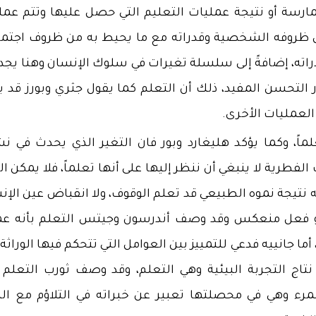
مارسة أو نتيجة عمليات التعليم التي حصل عليها وتتم عمل
 ظروفه الشخصية وقدراته مع ما يحيط به من ظروف اجتما
اته، إضافةً إلى سلسلة تغيرات في سلوك الإنسان وهنا يجدر 
ار التحسن المفيد، ذلك أن التعلم كما يقول جثري وبورز قد ي
 العمليات الأخرى.
ً، وكما يؤكد هليغارد وبور فان التغير الذي يحدث في ن
فطرية لا ينبغي أن ننظر إليها على أنها تعلماً، فلا يمكن ا
نتيجة نموه الطبيعي قد تعلم الوقوف، ولا انقباض عين الإن
هو فعل منعكس وقد وصف أندرسون وجيتس التعلم بأنه عم
 جانييه فدعي للتمييز بين العوامل التي تتحكم فيها الوراثة
تاج التجربة البيئية وهي التعلم، وقد وصف ثورب التعلم ب
ء وهي في محصلتها تعبير عن خبراته في التلاؤم مع البي