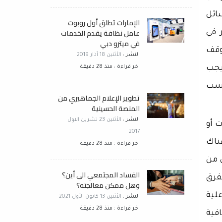
ائل
الإمارات تطلق أول روبوت
عامل نظافة يقدم الخدمات
 في
في ميترو دبي
وقف
النشر :
الأثنين 18 آذار 2019
يجب
اخر قراءة : منذ 28 دقيقة
كسب
تطوير الإعلام الجماهيري من
المنصة الحسينية
النشر :
الأثنين 23 تشرين الاول
 أو
2017
هناك
اخر قراءة : منذ 28 دقيقة
 من
الفساد المجتمعي الى أين؟
فرق
وهل ممكن معالجته؟
ملية
النشر :
الأثنين 13 كانون الأول 2021
اخر قراءة : منذ 28 دقيقة
فية