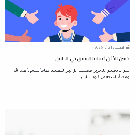
الخميس 21 آيار 2026
حُسن الخُلُق ثمرته التوفيق في الدارين
نحن لا نُحسن للآخرين فحسب، بل نبني لأنفسنا مقاماً محموداً عند الله
ومحبةً راسخة في قلوب الناس