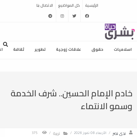
الرئيسية
كل المواضيع
الاتصال بنا
telegram
instagram
twitter
facebook
اسلاميات
حقوق
علاقات زوجية
تطوير
ثقافة
اع
خادم الإمام الحسين.. شرف الخدمة
وسمو الانتماء
ندى نصر
تربية
/
الأربعاء 08 تموز 2026
/
/
375