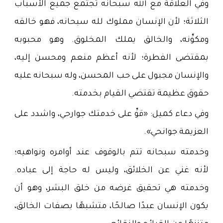
وفي العلاقة مع الله سبحانه تجتمع جميع الأسباب
الثلاثة؛ لأن الإنسان مملوك لله سبحانه، فهو خالقه
ومكوِّنه، والخالق يملك المخلوق. وهو محبوبه
بمقتضى الفطرة؛ لأنه أعظم منعم ومحسن إليه،
والإنسان مجبول على حب المحسن، وله سبحانه عليه
حقوق عظيمة تقتضي القيام بخدمته.
وفي دعاء كميل: «قوِّ على خدمتك جوارحي، واشدد على
العزيمة جوانحي».
وخدمته سبحانه تتم بالوقوف عند أوامره ونواهيه؛
لأنه غني عن الخلائق، وليس له حاجة إلى عباده.
وخدمته هي تحقيق غرضه من خلق البشر، وهو أن
يكون الإنسان عبدًا صالحًا، متشبهًا بصفات الخالق،