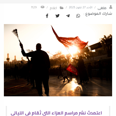
ملغى
اعلام
/
الأحد 27 تموز 2025
/
/
1129
شارك الموضوع :
اعتمدتُ نشر مراسم العزاء التي تُقام في الليالي