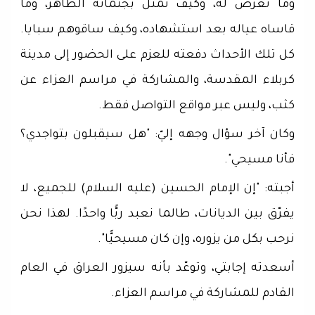
وما تعرّض له، وكيف تمثّل بجثمانه الطاهر، وما
قاساه عياله بعد استشهاده، وكيف ساقوهم سبايا.
كل تلك الأحداث دفعته للعزم على الحضور إلى مدينة
كربلاء المقدسة، والمشاركة في مراسم العزاء عن
كثب، وليس عبر مواقع التواصل فقط.
وكان آخر سؤال وجهه إليّ: "هل سيقبلون بتواجدي؟
فأنا مسيحي".
أجبته: "إن الإمام الحسين (عليه السلام) للجميع، لا
يفرّق بين الديانات، طالما نعبد ربًّا واحدًا. لهذا نحن
نرحب بكل من يزوره، وإن كان مسيحيًّا".
أسعدته إجابتي، وتوعّد بأنه سيزور العراق في العام
القادم للمشاركة في مراسم العزاء.