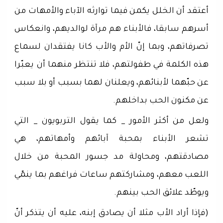
أعتقد أن الخلل يكمن فيما توارثه الآباء والأمهات من
أسرهم سابقا، فالأبناء هم مرآة لوالديهم، وانعكاس
تصرفاتهم، وبما إنّ الأم والأب كانا يفتقدان لسماع
هذه الكلمة في طفولتهم، فلا تنتظر منهما أن يعبّرا
عن حبّهما لأبنائهم، ويعلنان لهما بسبب أو بلا سبب
عن مكنون الحب بداخلهم.
ولعل من أكثر الأمور _ كما يقول التربويون _ التي
تشعر الأبناء بمحبة آبائهم وأمهاتهم، هي
مصادقتهم، ومحاولة مد جسور المحبة من خلال
اللعب معهم، ومشاركتهم ساعات فراغهم بما ينمّي
ويوطّد علائق الحب بينهم.
(فإذا أراد الأب مثلا أن يصادق إبنه، عليه أن يتذكر أنّ