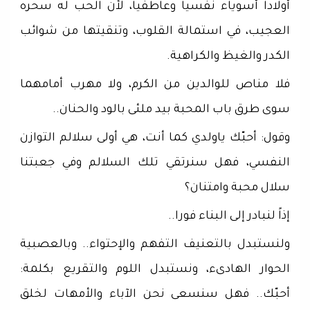
أولادا أسوياء نفسيا وعاطفيا، لأن الحب له سحره
العجيب، في استمالة القلوب، وتنقيتها من شوائب
الكدر والغيظ والكراهية.
فلا مناص للوالدين من الكرم، ولا مهرب أمامهما
سوى طرق باب المحبة بيد ملئى بالود والحنان..
وقول: أحبّك ياولدي كما أنت، هي أولى سلالم التوازن
النفسي، فهل سنرتقي تلك السلالم وفي جعبتنا
سلال محبة وامتنان؟
إذاً لنبادر إلى البناء فورا..
ولنستبدل بالتعنيف التفهم والإحتواء.. وبالعصبية
الحوار الهادىء، ونستبدل اللوم والتقريع بكلمة:
أحبّك.. فهل سنسعى نحن الآباء والأمهات لخلق