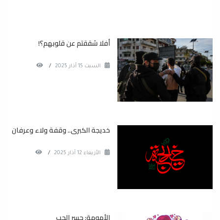
أفلا شققتم عن قلوبهم؟!
السبت 15 آذار 2025
/
خديجة الكبرى.. وقفة ولاء وعرفان
الأربعاء 12 آذار 2025
/
الأمومة: جسر الحب