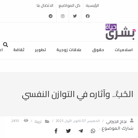
الرئيسية
كل المواضيع
الاتصال بنا
telegram
instagram
twitter
facebook
اسلاميات
حقوق
علاقات زوجية
تطوير
ثقافة
اع
الحُبُّ.. وآثاره في التوازن النفسي
نجاح الجيزاني
تربية
/
الخميس 07 كانون الأول 2023
/
/
2410
شارك الموضوع :