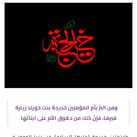
ومن البرِّ بأم المؤمنين خديجة بنت خويلد زيارة
قبرها، فإنّ ذلك من حقوق الأم على ابنائها