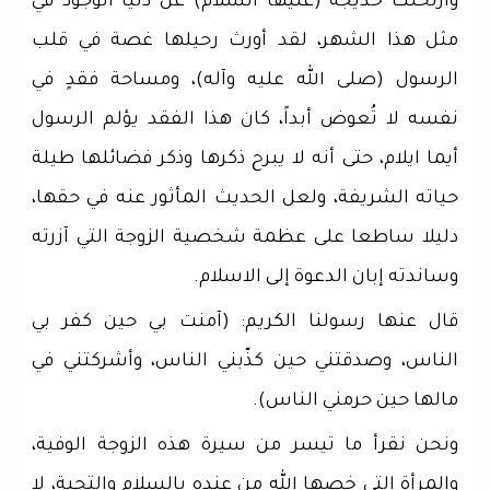
وارتحلت خديجة (عليها السلام) عن دنيا الوجود في
مثل هذا الشهر، لقد أورث رحيلها غصة في قلب
الرسول (صلى الله عليه وآله)، ومساحة فقدٍ في
نفسه لا تُعوض أبداً، كان هذا الفقد يؤلم الرسول
أيما ايلام، حتى أنه لا يبرح ذكرها وذكر فضائلها طيلة
حياته الشريفة، ولعل الحديث المأثور عنه في حقها،
دليلا ساطعا على عظمة شخصية الزوجة التي آزرته
وساندته إبان الدعوة إلى الاسلام.
قال عنها رسولنا الكريم: (آمنت بي حين كفر بي
الناس، وصدقتني حين كذّبني الناس، وأشركتني في
مالها حين حرمني الناس).
ونحن نقرأ ما تيسر من سيرة هذه الزوجة الوفية،
والمرأة التي خصها الله من عنده بالسلام والتحية، لا