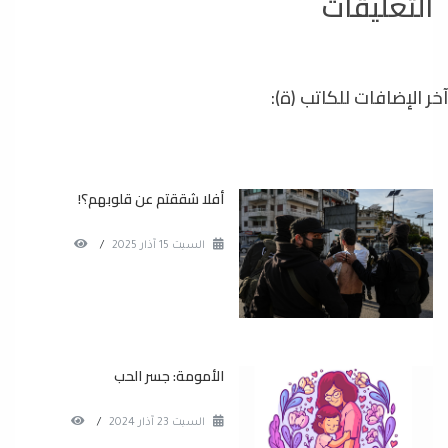
التعليقات
آخر الإضافات للكاتب (ة):
أفلا شققتم عن قلوبهم؟!
السبت 15 آذار 2025
/
الأمومة: جسر الحب
السبت 23 آذار 2024
/