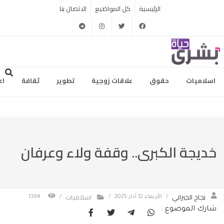
الرئيسية
كل المواضيع
الاتصال بنا
telegram
instagram
twitter
facebook
اسلاميات
حقوق
علاقات زوجية
تطوير
ثقافة
اع
خديجة الكبرى.. وقفة ولاء وعرفان
نجاح الجيزاني
اسلاميات
/
الأربعاء 12 آذار 2025
/
/
1384
شارك الموضوع :