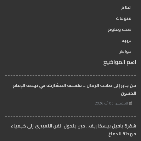
اعلام
منوعات
صحة وعلوم
تربية
خواطر
اهم المواضيع
من جابر إلى صاحب الزمان… فلسفة المشاركة في نهضة الإمام
الحسين
الخميس 06 آب 2026
شفرة بافيل بيسكاريف.. حين يتحول الفن التعبيري إلى كيمياء
مهدئة للدماغ