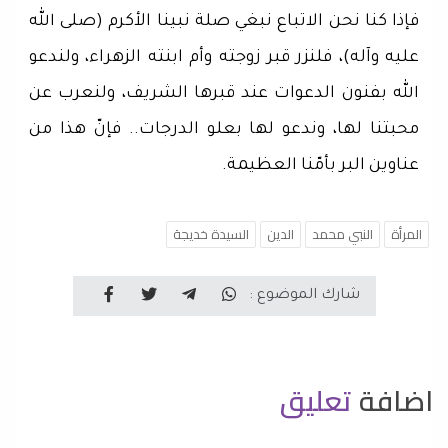
فإذا كنا نحن الاتباع نبغي صلة نبينا الأكرم (صلى الله
عليه وآله)، فلنزر قبر زوجته وأم ابنته الزهراء، ولندعو
الله بفنون الدعوات عند قبرها الشريف، ولنعرب عن
محبتنا لها، وندعو لها بعلو الدرجات.. فإنّ هذا من
عناوين البر بأمّنا العظيمة.
المرأة
النبي محمد
الدين
السيدة خديجة
شارك الموضوع :
اضافة
تعليق