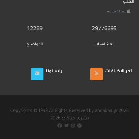
القلب
منذ 13 ساعة
12289
29776695
المشاهدات
المواضيع
اخر الاضافات
راسلونا
Copyrights © 1999 All Rights Reserved by annabaa @ 2026
2026 @ بشرى حياة