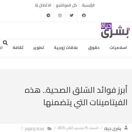
الرئيسية
كل المواضيع
الاتصال بنا
telegram
instagram
twitter
facebook
اسلاميات
حقوق
علاقات زوجية
تطوير
ثقافة
اع
أبرز فوائد السّلق الصحية.. هذه
الفيتامينات التي يتضمنها
بشرى حياة
صحة وعلوم
/
السبت 15 تشرين الثاني 2025
/
/