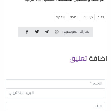
قوامها وتسهيل هضمها. حسب cnn عربية
العلم
دراسات
الصحة
التغذية
شارك الموضوع :
اضافة
تعليق