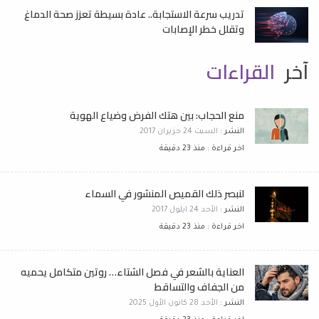
تدريب سرعة الاستجابة.. عادة بسيطة تعزز صحة الدماغ
وتقلل خطر الإصابات
آخر
القراءات
منع الحجاب: بين هتك الفرض وضياع الهوية
النشر :
السبت 24 حزيران 2017
اخر قراءة : منذ 23 دقيقة
لنبصر ذلك القميص المنشور في السماء
النشر :
الأحد 24 ايلول 2017
اخر قراءة : منذ 23 دقيقة
العناية بالشعر في فصل الشتاء… روتين متكامل يحميه
من الجفاف والتساقط
النشر :
الأحد 28 كانون الأول 2025