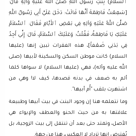
ٱلسَّلاَمُ) بِنتِ رَسُول اللهِ صَلَّىٰ اللهُ عَلَيْهِ وَآلِهِ قَالَ:
[سَمِعْتُ فَاطِمَةَ أَنَّهَا قَالَتْ: دَخَلَ عَلَيَّ أَبِي رَسُولُ اللهِ
صَلَّىٰ اللهُ عَلَيْهِ وَآلِهِ فِي بَعْضِ ٱلأَيَّامِ فَقَالَ: ٱلسَّلاَمُ
عَلَيْكِ يَا فَاطِمَةُ، فَقُلْتُ: وَعَلَيْكَ ٱلسَّلاَمُ، قَالَ: إِنِّي أَجِدُ
فِي بَدَنِي ضَعْفاً]، هذه الفقرات تبين إنها (عليها
السلام) كانت موطن السكن والسكينة لأبيها (صلى
الله عليه وآله)، فهي (عليها السلام) لا سواها كلما
ألم به ضعف في بدنه قصدها، كيف لا! وهي من
اشتهرت بلقب "أُم أبيها".
وما نتعلمه هنا إن وجود البنت في بيت أبيها وطبيعة
علاقتها به من حيث الحنو والعطف والإيواء هي
الأصل، وتمتد حتى بعد أن تنتقل إلى بيت الزوجية، بل
يُفترض إنها تزداد لا العكس، هذا من جهة.