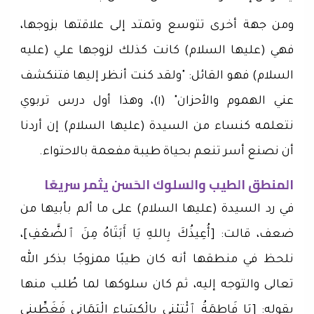
ومن جهة أخرى تتوسع وتمتد إلى علاقتها بزوجها،
فهي (عليها السلام) كانت كذلك لزوجها علي (عليه
السلام) فهو القائل: "ولقد كنت أنظر إليها فتنكشف
عني الهموم والأحزان‏" (١)، وهذا أول درس تربوي
نتعلمه كنساء من السيدة (عليها السلام) إن أردنا
أن نصنع أسر تنعم بحياة طيبة مفعمة بالاحتواء.
المنطق الطيب والسلوك الحَسن يثمر سريعًا
في رد السيدة (عليها السلام) على ما ألم بأبيها من
ضعف، قالت: [أُعِيذُكَ بِاللهِ يَا أَبَتَاهُ مِنَ ٱلضَّعْفِ]،
نلحظ في منطقها أنه كان طيبًا ممزوجًا بذكر الله
تعالى والتوجه إليه، ثم كان سلوكها لما طُلب منها
بقوله: [يَا فَاطِمَةُ ٱئْتِيْنِي بِالْكِسَاءِ الْيَمَانِي فَغَطِّينِي