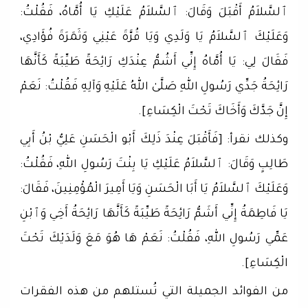
ٱلسَّلاَمُ أَقْبَلَ وَقَالَ: ٱلسَّلاَمُ عَلَيْكِ يَا أُمَّاهُ، فَقُلْتُ:
وَعَلَيْكَ ٱلسَّلاَمُ يَا وَلَدِي وَيَا قُرَّةَ عَيْنِي وَثَمَرَةَ فُؤَادِي،
فَقَالَ لِي: يَا أُمَّاهُ إِنِّي أَشُمُّ عِنْدَكِ رَائِحَةً طَيِّبَةً كَأَنَّهَا
رَائِحَةُ جَدِّي رَسُولِ اللهِ صَلَّىٰ اللهُ عَلَيْهِ وَآلِهِ فَقُلْتُ: نَعَمْ
إِنَّ جَدَّكَ وَأَخَاكَ تَحْتَ الْكِسَاءِ].
وكذلك نقرأ: [فَأَقْبَلَ عِنْدَ ذَلِكَ أَبْو الْحَسَنِ عَلِيُّ بْنُ أَبِي
طَالِبٍ وَقَالَ: ٱلسَّلاَمُ عَلَيْكِ يَا بِنْتَ رَسُولِ اللهِ، فَقُلْتُ:
وَعَلَيْكَ ٱلسَّلاَمُ يَا أَبَا الْحَسَنِ وَيَا أَمِيرَ الْمُؤْمِنِينَ، فَقَالَ:
يَا فَاطِمَةُ إِنِّي أَشَمُّ رَائِحَةً طَيِّبَةً كَأَنَّهَا رَائِحَةُ أَخِي وَٱبْنِ
عَمِّي رَسُولِ اللهِ، فَقُلْتُ: نَعَمْ هَا هُوَ مَعَ وَلَدَيْكَ تَحْتَ
الْكِسَاءِ].
من الفوائد الجميلة التي تُستلهم من هذه الفقرات