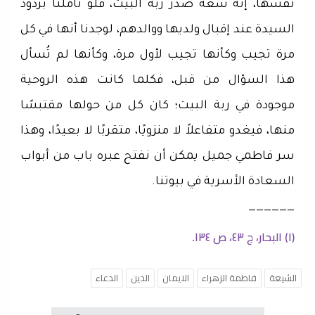
نفسها، إنه سعة صدر ربة البيت، فلو تأملنا بردود
السيدة عند إقبال ولديها ووالدهم، لوجدنا أنها في كل
مرة تجيب وكأنها تجيب لأول مرة، وكأنها لم تُسأل
هذا السؤال من قبل، فكلما كانت هذه الروحية
موجودة في ربة البيت؛ كان كل من حولها مقتبسًا
منها، فيغدو متفاعلاً لا منزويًا، متقربًا لا بعيدًا، وهذا
سر فاطمي جميل يمكن أن نفتح عبره باب من أبواب
السعادة الأسرية في بيوتنا.
——————
(١) البحار، ج ٤٣، ص ١٣٤.
الشيعة
فاطمة الزهراء
الايمان
الدين
الدعاء