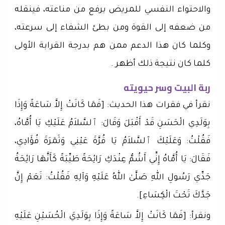
والاحتواء النفسي للمريض يرفع من مناعته، فينقله
من ضعفه إلى القوة ومن بطئ الشفاء إلى سرعته،
وكلما كان هذا الدعم ممن هم بدرجة القرابة الأولى
كلما كان نتيجة ذلك أظهر .
ربة البيت وسر حيويته
نقرأ في فقرات هذا الحديث: [فَمَا كَانَتْ إِلاَّ سَاعَةً وَإِذَا
بِوَلَدِي الْحَسَنِ قَدْ أَقْبَلَ وَقَالَ: ٱلسَّلاَمُ عَلَيْكِ يَا أُمَّاهُ،
فَقُلْتُ: وَعَلَيْكَ ٱلسَّلاَمُ يَا قُرَّةَ عَيْنِي وَثَمَرَةَ فُؤَادِي،
فَقَالَ: يَا أُمَّاهُ إِنِّي أَشُمُّ عِنْدَكِ رَائِحَةً طَيِّبَةً كَأَنَّهَا رَائِحَةُ
جَدِّي رَسُولِ اللهِ صَلَّىٰ اللهُ عَلَيْهِ وَآلِهِ فَقُلْتُ: نَعَمْ إِنَّ
جَدَّكَ تَحْتَ الْكِسَاءِ].
ونقرأ: [فَمَا كَانَتْ إِلاَّ سَاعَةً وَإِذَا بِوَلَدِيَ الْحُسَيْنِ عَلَيْهِ