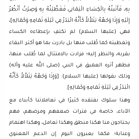
بِهِ، فَأَتَيتُهُ بِالْكِسَاءِ الْيَمَانِي فَغَطِّيْتُهُ بِهِ وَصِرْتُ أَنْظُرُ
إِلَيْهِ وَإِذَا وَجْهُهُ يَتَلأْلأْ كَأَنَّهُ الْبَدْرُ فِي لَيْلَةِ تَمَامِهِ وَكَمَالِهِ]،
فهي (عليها السلام) لم تكتفِ بإعطاءه الكساء
وتغطيته كما طُلب منها بل بادرت بما هو أكثر: البقاء
بقربه، والنظر إليه؛ فزادت بالامتثال لما طُلب منها،
فظهر أثره العميق في النبي (صلى الله عليه وآله)
وذلك بقولها (عليها السلام): [وَإِذَا وَجْهُهُ يَتَلأْلأْ كَأَنَّهُ
الْبَدْرُ فِي لَيْلَةِ تَمَامِهِ وَكَمَالِهِ].
وهذا سلوك نفتقده كثيرًا في تعاملاتنا كأبناء مع
الآباء، خاصة في فترات ضعفهم ومرضهم، فهم
يحتاجون منا هكذا منطق وهكذا تعامل، وهكذا اهتمام
وعناية؛ فكما يعبرون اليوم إن الدعم المعنوي