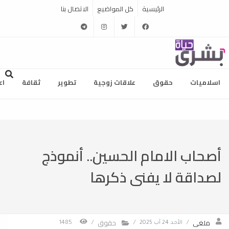
الرئيسية
كل المواضيع
الاتصال بنا
telegram
instagram
twitter
facebook
اسلاميات
حقوق
علاقات زوجية
تطوير
ثقافة
اع
أصحاب الامام الحسين.. أنموذج
لصداقة لا يفنى ذكرها
ملغى
حقوق
/
الأحد 24 آب 2025
/
/
1485