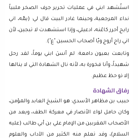
استُشهد ابني في عمليات تحرير جرف الصخر ملبياً
نداء المرجعية، وحينما غادر البيت قال لي: (يمّه، اني
رايح أحرر كاعْنه، ادعيلي، وإذا استشهدت لا تبجين، لأن
اني راح أروح ويّا أصحاب الحسين "ع").
وتابعت بعيون دامعة: لم أنسَ ابني يوماً، لقد رحل
شهيداً، وأنا فخورة به، لأنه نال الشهادة التي لا ينالها
إلا ذو حظ عظيم.
رفاق الشهادة
حبيب بن مظاهر الأسدي: هو الشيخ العابد والمؤمن،
وكان حامل لواء الأنصار في معركة الطف، ويعد من
الأصحاب المقربين من الإمام علي بن أبي طالب (عليه
السلام)، وقد تعلم منه الكثير من الآداب والعلوم