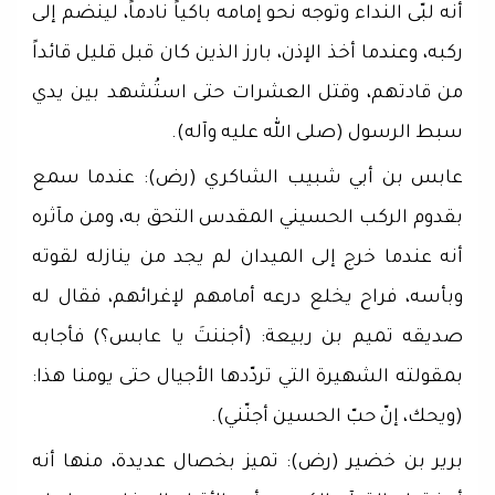
أنه لبّى النداء وتوجه نحو إمامه باكياً نادماً، لينضم إلى
ركبه، وعندما أخذ الإذن، بارز الذين كان قبل قليل قائداً
من قادتهم، وقتل العشرات حتى استُشهد بين يدي
سبط الرسول (صلى الله عليه وآله).
عابس بن أبي شبيب الشاكري (رض): عندما سمع
بقدوم الركب الحسيني المقدس التحق به، ومن مآثره
أنه عندما خرج إلى الميدان لم يجد من ينازله لقوته
وبأسه، فراح يخلع درعه أمامهم لإغرائهم، فقال له
صديقه تميم بن ربيعة: (أجننتَ يا عابس؟) فأجابه
بمقولته الشهيرة التي تردّدها الأجيال حتى يومنا هذا:
(ويحك، إنّ حبّ الحسين أجنّني).
برير بن خضير (رض): تميز بخصال عديدة، منها أنه