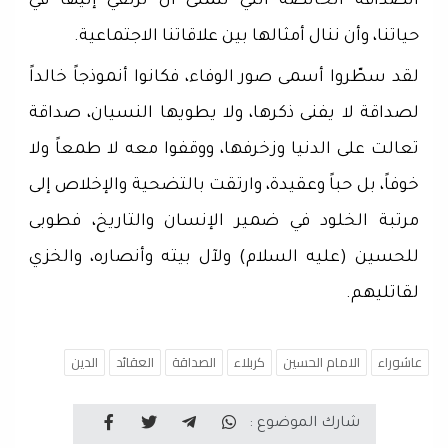
الصداقة الخالصة التي نتمنى أن نرتقي إليها في
حياتنا، وأن ننال أمثالها بين علاقاتنا الاجتماعية.
لقد سطّروا أسمى صور الوفاء، فكانوا أنموذجاً خالداً
لصداقة لا يفنى ذكرها، ولا يطويها النسيان، صداقة
تعالت على الدنيا وزخرفها، ووقفوا معه لا طمعاً ولا
خوفاً، بل حباً وعقيدة، وارتقت بالتضحية والإخلاص إلى
مرتبة الخلود في ضمير الإنسان والتاريخ، فطوبى
للحسين (عليه السلام) ولآل بيته وأنصاره، والخزي
لقاتليهم.
عاشوراء
الامام الحسين
كربلاء
الصداقة
العقائد
الدين
شارك الموضوع :