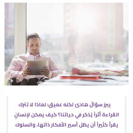
يبرز سؤالٌ هادئ لكنه عميق: لماذا لا تترك
القراءة أثراً يُذكر في حياتنا؟ كيف يمكن لإنسانٍ
يقرأ كثيراً أن يظل أسير الأفكار ذاتها، والسلوك