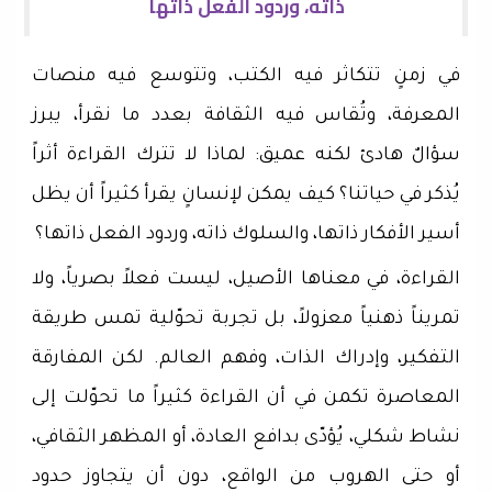
ذاته، وردود الفعل ذاتها
في زمنٍ تتكاثر فيه الكتب، وتتوسع فيه منصات
المعرفة، وتُقاس فيه الثقافة بعدد ما نقرأ، يبرز
سؤالٌ هادئ لكنه عميق: لماذا لا تترك القراءة أثراً
يُذكر في حياتنا؟ كيف يمكن لإنسانٍ يقرأ كثيراً أن يظل
أسير الأفكار ذاتها، والسلوك ذاته، وردود الفعل ذاتها؟
القراءة، في معناها الأصيل، ليست فعلاً بصرياً، ولا
تمريناً ذهنياً معزولاً، بل تجربة تحوّلية تمس طريقة
التفكير، وإدراك الذات، وفهم العالم. لكن المفارقة
المعاصرة تكمن في أن القراءة كثيراً ما تحوّلت إلى
نشاط شكلي، يُؤدّى بدافع العادة، أو المظهر الثقافي،
أو حتى الهروب من الواقع، دون أن يتجاوز حدود