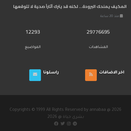
المكيف يمنحك البرودة... لكنه قد يترك آثاراً صحية لا تتوقعها
منذ 20 ساعة
12293
29776695
المشاهدات
المواضيع
اخر الاضافات
راسلونا
Copyrights © 1999 All Rights Reserved by annabaa @ 2026
2026 @ بشرى حياة