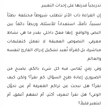
تدريجياً قدرتها على إحداث التغيير.
إن القراءة ذات الأثر تتطلب شروطاً مختلفة: بطئاً
نسبياً، تأملاً، استعداداً للأسئلة، وربطاً دائماً بين
النص والواقع. إنها فعلٌ داخلي بقدر ما هي نشاط
معرفي. النصوص العميقة لا تعمل كتعليمات
مباشرة، بل كمرآة تُعيد تشكيل إدراك القارئ لنفسه
والعالم.
وفي زمنٍ يُقاس فيه كل شيء بالكم، يصبح من
الضروري إعادة طرح السؤال: كم نقرأ؟ ولكن كيف
نقرأ؟ هل نبحث عن تراكم المعرفة أم عن تحوّل
الوعي؟ هل نقرأ لنعرف أكثر، أم لنفهم أعمق، أم
لنتغير قليلاً؟