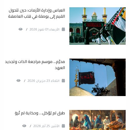
العباس وإدارة الأزمات: حين تتحول
القيم إلى بوصلة في قلب العاصفة
الأربعاء 01 تموز 2026
/
محرّم... موسم مراجعة الذات وتجديد
العهد
الثلاثاء 23 حزيران 2026
/
طبق لم يُؤكل… وحكاية لم تُروَ
الأثنين 25 آيار 2026
/