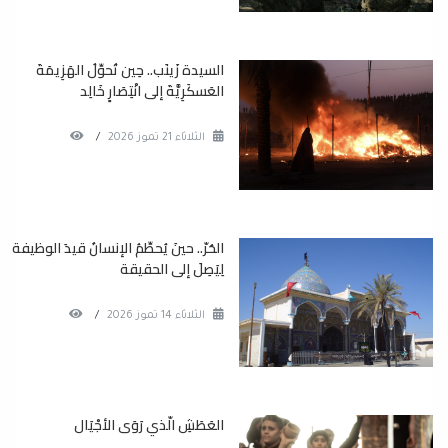
السيدة زَينَب.. حِين تُحوِّلُ الهَزِيمَةَ
العَسكَرِيَّةَ إلى انْتِصَارٍ خَالِد
الثلاثاء 21 تموز 2026
/
الحُرّ.. حينَ يُحطِّمُ الإنسانُ قيدَ الوظيفة
لِيَصِلَ إلى الحقيقة
الثلاثاء 14 تموز 2026
/
العَطَشِ الّذي رَوَى الأجْيَال