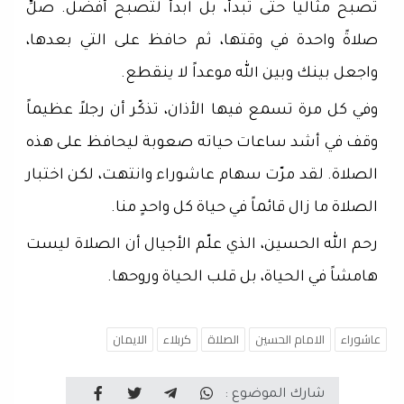
تصبح مثالياً حتى تبدأ، بل ابدأ لتصبح أفضل. صلِّ
صلاةً واحدة في وقتها، ثم حافظ على التي بعدها،
واجعل بينك وبين الله موعداً لا ينقطع.
وفي كل مرة تسمع فيها الأذان، تذكّر أن رجلاً عظيماً
وقف في أشد ساعات حياته صعوبة ليحافظ على هذه
الصلاة. لقد مرّت سهام عاشوراء وانتهت، لكن اختبار
الصلاة ما زال قائماً في حياة كل واحدٍ منا.
رحم الله الحسين، الذي علّم الأجيال أن الصلاة ليست
هامشاً في الحياة، بل قلب الحياة وروحها.
عاشوراء
الامام الحسين
الصلاة
كربلاء
الايمان
شارك الموضوع :