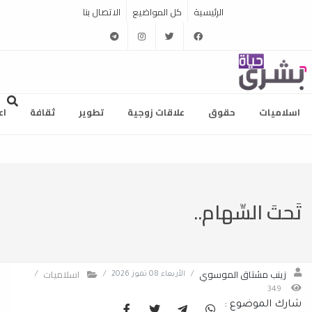
الرئيسية
كل المواضيع
الاتصال بنا
telegram
instagram
twitter
facebook
اسلاميات
حقوق
علاقات زوجية
تطوير
ثقافة
اع
تَحتَ السِّهام..
زينب مشتاق الموسوي
اسلاميات
/
الأربعاء 08 تموز 2026
/
/
349
شارك الموضوع :