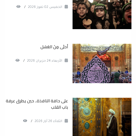
الخميس 02 تموز 2026
/
أحلَى مِنَ العَسَل
الأربعاء 24 حزيران 2026
/
على حافة النافذة.. حين يطرق عرفة
باب القلب
الثلاثاء 26 آيار 2026
/