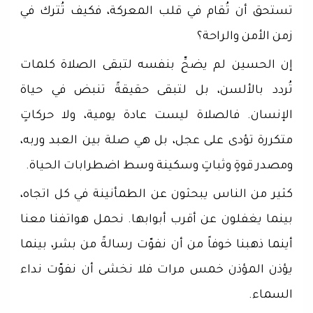
تستحق أن تُقام في قلب المعركة، فكيف تُترك في
زمن الأمن والراحة؟
إن الحسين لم يضحِّ بنفسه لتبقى الصلاة كلمات
تُردد بالألسن، بل لتبقى حقيقةً تنبض في حياة
الإنسان. فالصلاة ليست عادة يومية، ولا حركاتٍ
متكررة تؤدى على عجل، بل هي صلة بين العبد وربه،
ومصدر قوةٍ وثباتٍ وسكينة وسط اضطرابات الحياة.
كثير من الناس يبحثون عن الطمأنينة في كل اتجاه،
بينما يغفلون عن أقرب أبوابها. نحمل هواتفنا معنا
أينما ذهبنا خوفاً من أن نفوّت رسالةً من بشر، بينما
يؤذن المؤذن خمس مرات فلا نخشى أن نفوّت نداء
السماء.