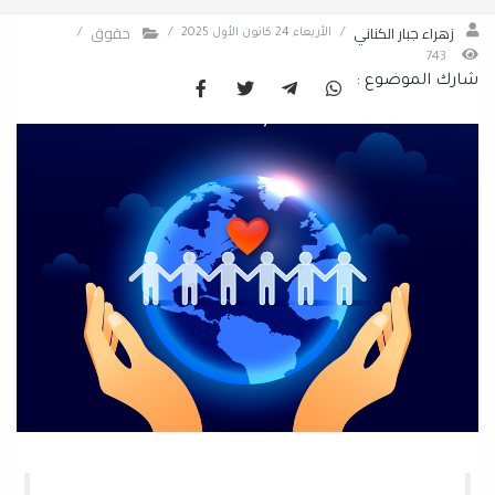
زهراء جبار الكناني
حقوق
/
الأربعاء 24 كانون الأول 2025
/
/
743
شارك الموضوع :