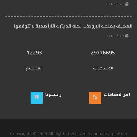
منذ 2 ساعة
المكيف يمنحك البرودة... لكنه قد يترك آثاراً صحية لا تتوقعها
منذ 3 ساعة
12293
29776695
المشاهدات
المواضيع
اخر الاضافات
راسلونا
Copyrights © 1999 All Rights Reserved by annabaa @ 2026