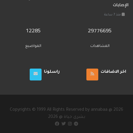
الإصابات
منذ 7 ساعة
12285
29776695
المشاهدات
المواضيع
اخر الاضافات
راسلونا
Copyrights © 1999 All Rights Reserved by annabaa @ 2026
2026 @ بشرى حياة