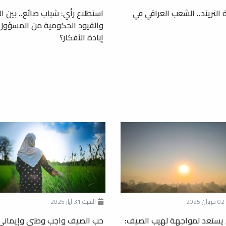
 التريند.. الشعب العراقي في
استطلاع رأي: شباب ضائع.. بين ال
والقيود الحكومية من المسؤول
إبادة الأفكار؟
20
السبت 31 آيار 2025
 يستعد لمواجهة لهيب الصيف:
حب الصيف واجب وطني وإيماني