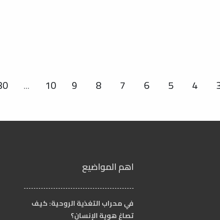
30
...
10
9
8
7
6
5
4
الية)
اهم المواضيع
في محراب التغذية الروحية: كيف
تصاغ هوية الإنسان؟