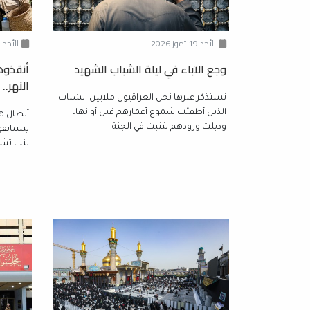
الأحد 19 تموز 2026
الأحد 21 حزيران 2026
وجع الآباء في ليلة الشباب الشهيد
أنقذوه
النهر..
نستذكر عبرها نحن العراقيون ملايين الشباب
الذين أطفئت شموع أعمارهم قبل أوانها،
أبطال هذ
وذبلت ورودهم لتنبت في الجنة
يتسابقو
بنت تشت