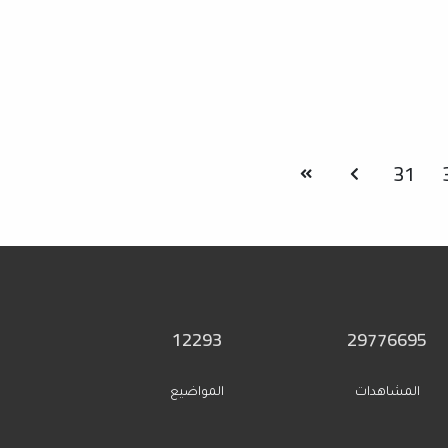
31
12293
29776695
المشاهدات
المواضيع