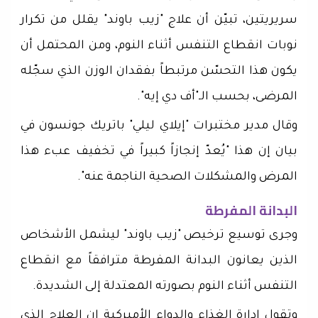
سريريتين، تبيّن أن علاج "زيب باوند" يقلل من تكرار
نوبات انقطاع التنفس أثناء النوم، ومن المحتمل أن
يكون هذا التحسّن مرتبطاً بفقدان الوزن الذي سجّله
المرضى، بحسب الـ"أف دي إيه".
وقال مدير مختبرات "إيلاي ليلي" باتريك جونسون في
بيان إن هذا "يُعدّ إنجازاً كبيراً في تخفيف عبء هذا
المرض والمشكلات الصحية الناجمة عنه".
البدانة المفرطة
وجرى توسيع ترخيص "زيب باوند" ليشمل الأشخاص
الذين يعانون البدانة المفرطة مترافقاً مع انقطاع
التنفس أثناء النوم بصورته المعتدلة إلى الشديدة.
وتقول إدارة الغذاء والدواء الأميركية إن العلاج الذي