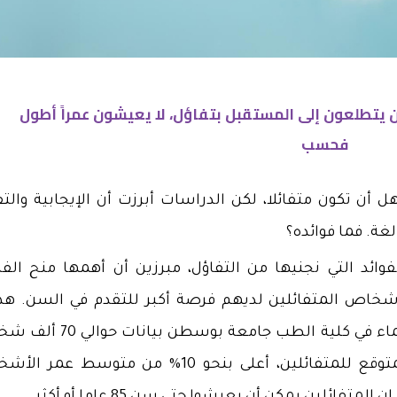
 يتطلعون إلى المستقبل بتفاؤل، لا يعيشون عمراً أطول
فحسب
أن تكون متفائلا، لكن الدراسات أبرزت أن الإيجابية والتف
لغة. فما فوائده؟
ائد التي نجنيها من التفاؤل، مبرزين أن أهمها منح الف
أشخاص المتفائلين لديهم فرصة أكبر للتقدم في السن. هذا
خلصت إليه دراسة أمريكية، بعدما حلل علماء في كلية الطب جامعة بو
وقد أظهرت النتائج أن متوسط العمر المتوقع للمتفائلين، أعلى بنحو 10% من متوسط 