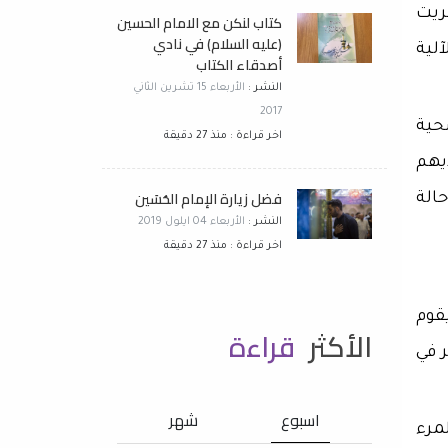
ريت
كتاب لنكن مع الامام الحسين
(عليه السلام) في نادي
آلية
أصدقاء الكتاب
النشر :
الأربعاء 15 تشرين الثاني
2017
حية
اخر قراءة : منذ 27 دقيقة
يهم
فضل زيارة الإمام الحُسَين
الة
النشر :
الأربعاء 04 ايلول 2019
اخر قراءة : منذ 27 دقيقة
قوم
الأكثر
قراءة
 في
اسبوع
شهر
لمرء