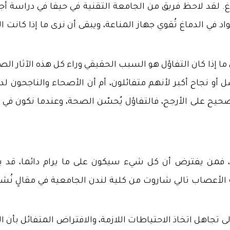
. لقد لاحظ فريق من الجامعة التقنية في حيفا في دراسة أج
د في الدماغ تُقوي جهاز المناعة، ويبقى أن نرى ما إذا كانت ال
 إذا كان التفاؤل هو السبب الحقيقي وراء كل هذه الآثار الص
 أو نجاح أكبر لأنهم متفائلون، أم أن الأصحاء والناجحون لد
صحيح على الأرجح، فالتفاؤل يُحسّن الصحة، وعندما نكون في ح
ا، فمن يفترض أن كل شيء سيكون على ما يرام دائما، قد ي
ة الأعصاب تالي شاروت من كلية لندن الجامعية في مقالٍ نُشر
ى تجاهل اتخاذ الاحتياطات اللازمة، والافتراض المتفائل بأن ا