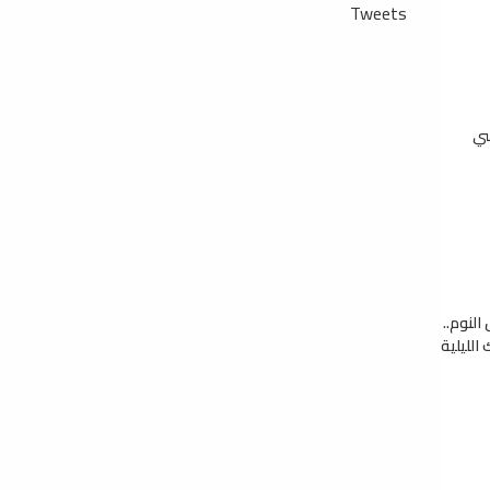
Tweets
سي
النوم..
الليلية