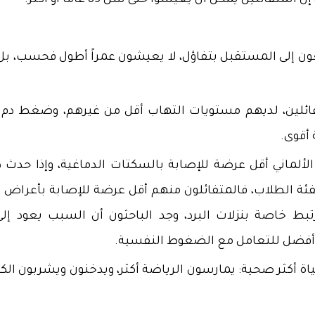
فائلين يمكن أن يعيشوا حتى سن 85 عاما أو أكثر.
ن إلى المستقبل بتفاؤل، لا يعيشون عمراً أطول فحسب، بل
ائلين، لديهم مستويات التهاب أقل من غيرهم، وضغط دم أ
 أقوى.
ألماني أقل عرضة للإصابة بالسكتات الدماغية، وإذا حدث ذ
ئة الطلاب، فالمتفائلون منهم أقل عرضة للإصابة بأعراض ال
بط خاصة بنزلات البرد، وجد الباحثون أن السبب يعود إلى
 أفضل للتعامل مع الضغوط النفسية.
ة أكثر صحية: يمارسون الرياضة أكثر، ويدخنون ويشربون الك