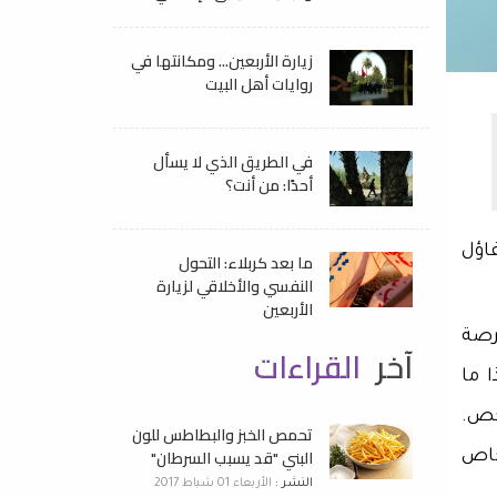
زيارة الأربعين... ومكانتها في
روايات أهل البيت
في الطريق الذي لا يسأل
أحدًا: من أنت؟
اؤل
ما بعد كربلاء: التحول
النفسي والأخلاقي لزيارة
الأربعين
رصة
آخر
القراءات
 ما
سطن بيانات حوالي 70 ألف شخص.
تحمص الخبز والبطاطس للون
البني "قد يسبب السرطان"
عمر الأشخاص
النشر :
الأربعاء 01 شباط 2017