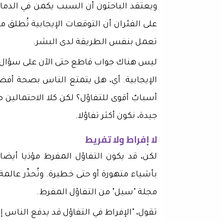
ويعتقد الباحثون أن السبب يكمن في الدماغ
على الفئران أن التوقعات الإيجابية تُطلق موا
تعمل بنفس الطريقة لدى البشر.
ليس هناك جواب قاطع حتى الآن على سؤال ما
الإيجابية. أي، هل يتمتع الناس بصحة أفضل
أسبابٌ أقوى للتفاؤل؟ لكن كلا الاحتمالين 
جيدة، نكون أكثر تفاؤلا.
لا إفراط ولا تفريط
لكن، قد يكون التفاؤل المفرط مؤذيا أيض
بأشياء متهورة أو حتى خطيرة. وتُحذّر عالم
مجلة "سيل" من التفاؤل المفرط.
تقول، "الإفراط في التفاؤل قد يدفع الناس إل