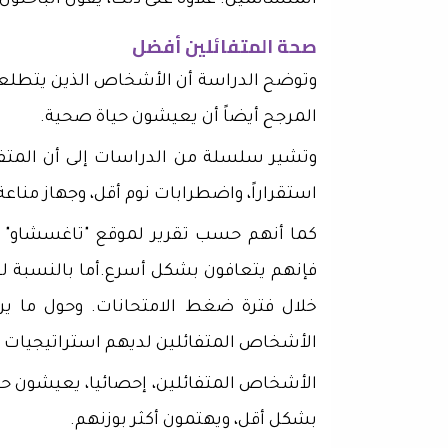
المتشائمين. علاوة على ذلك، يقول الباحثون إن المت
صحة المتفائلين أفضل
وتوضح الدراسة أن الأشخاص الذين يتطلعو
المرجح أيضاً أن يعيشون حياة صحية.
وتشير سلسلة من الدراسات إلى أن المتف
استقراراً، واضطرابات نوم أقل، وجهاز مناعة
كما أنهم حسب تقرير لموقع "تاغسشاو" ال
فإنهم يتعافون بشكل أسرع.أما بالنسبة لف
خلال فترة ضغط الامتحانات. وحول ما يرت
الأشخاص المتفائلين لديهم استراتيجيات
الأشخاص المتفائلين، إحصائيا، يعيشون حيا
بشكل أقل، ويهتمون أكثر بوزنهم.