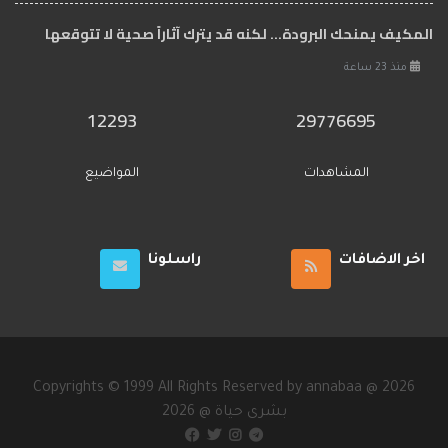
المكيف يمنحك البرودة... لكنه قد يترك آثاراً صحية لا تتوقعها
منذ 23 ساعة
12293
29776695
المشاهدات
المواضيع
اخر الاضافات
راسلونا
Copyrights © 1999 All Rights Reserved by annabaa @ 2026
2026 @ بشرى حياة