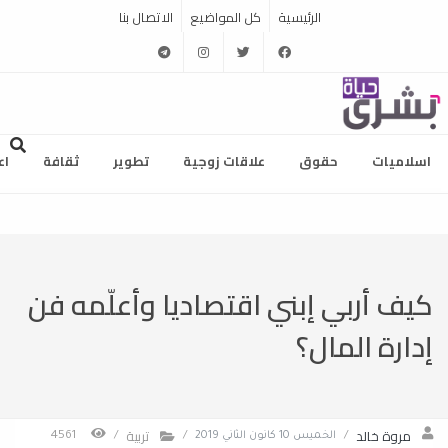
الرئيسية
كل المواضيع
الاتصال بنا
telegram
instagram
twitter
facebook
اسلاميات
حقوق
علاقات زوجية
تطوير
ثقافة
اع
كيف أربي إبني اقتصاديا وأعلّمه فن
إدارة المال؟
مروة خالد
تربية
/
الخميس 10 كانون الثاني 2019
/
/
4561