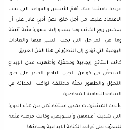
فريدة ناقشنا فيها أهمّ الأسس والقواعد التي يجب
الاعتماد عليها من أجل خلق نصّ أدبيٍ قادر على أن
يعكس روح الكاتب وما يشدو إليه بصورة فنّية أنيقة
وما هي المراحل التي يجب السير فيها والعادات
اليومية التي تؤدي إلى التطوّر في هذا الفنّ العريق.
كانت النتائج إيجابية ومحفّزة وأظهرت مدى الإبداع
المتخفّي في كوامن الجيل اليافع القادر على خلق
التحوّل والظهور بحلّة مختلفة تواكب الحداثة في
الساحة الثقافية المعاصرة.
وأبدت المشتركات بمدى استفادتهن من هذه الدورة
التي شذبت أقلامهن وأسلوبهن، وكانت فرصة قيّمة
للتعرّف على قواعد الكتابة الابداعية ومبادئها.