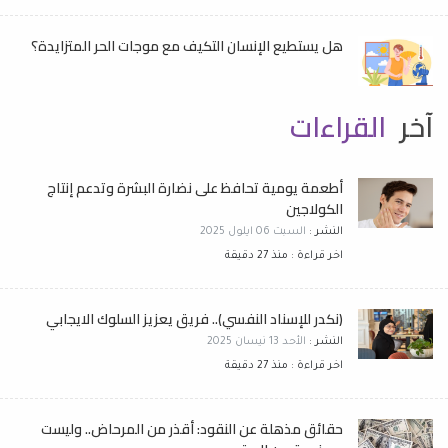
هل يستطيع الإنسان التكيف مع موجات الحر المتزايدة؟
آخر
القراءات
أطعمة يومية تحافظ على نضارة البشرة وتدعم إنتاج
الكولاجين
النشر :
السبت 06 ايلول 2025
اخر قراءة : منذ 27 دقيقة
(نكدر للإسناد النفسي).. فريق يعزيز السلوك الايجابي
النشر :
الأحد 13 نيسان 2025
اخر قراءة : منذ 27 دقيقة
حقائق مذهلة عن النقود: أقذر من المرحاض.. وليست