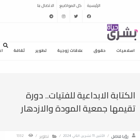
الرئيسية
كل المواضيع
الاتصال بنا
telegram
instagram
twitter
facebook
اسلاميات
حقوق
علاقات زوجية
تطوير
ثقافة
اع
الكتابة الابداعية للفتيات.. دورة
تقيمها جمعية المودة والازدهار
رؤيا فاضل
تطوير
/
الأثنين 11 تشرين الثاني 2024
/
/
1332