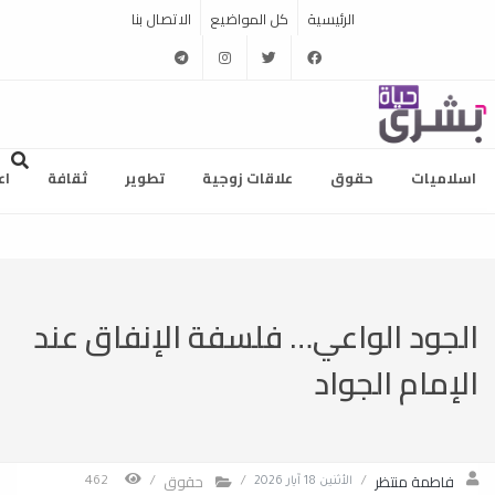
الرئيسية
كل المواضيع
الاتصال بنا
telegram
instagram
twitter
facebook
اسلاميات
حقوق
علاقات زوجية
تطوير
ثقافة
اع
الجود الواعي… فلسفة الإنفاق عند
الإمام الجواد
فاطمة منتظر
حقوق
/
الأثنين 18 آيار 2026
/
/
462