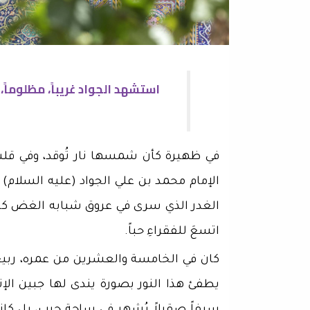
استشهد الجواد غريباً، مظلوماً
في ظهيرة كأن شمسها نار تُوقد، وفي قلبِ "ب
الإمام محمد بن علي الجواد (عليه السلام) ت
الغدر الذي سرى في عروق شبابه الغض كأفع
اتسعَ للفقراءِ حباً.
​كان في الخامسة والعشرين من عمره، ربيعٌ
يطفئ هذا النور بصورة يندى لها جبين الإ