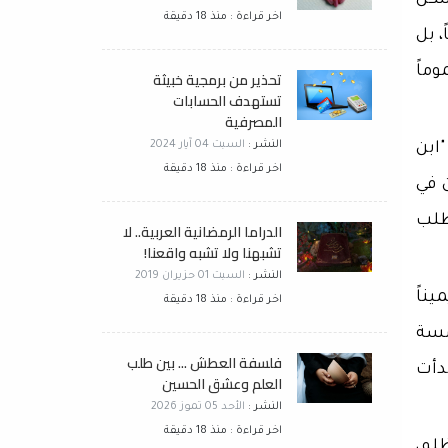
سكن
اخر قراءة : منذ 18 دقيقة
، بل
ماً
تحذير من برمجية خبيثة
تستهدف الحسابات
المصرفية
النشر :
السبت 04 آيار 2024
ابن
اخر قراءة : منذ 18 دقيقة
 في
طلب
الدراما الرمضانية العربية.. لا
تشبهنا ولا تشبه واقعنا!
النشر :
السبت 01 حزيران 2019
يناً
اخر قراءة : منذ 18 دقيقة
امسة
فلسفة العطش ... بين طلب
دأت
العلم وعشق الحسين
النشر :
الأحد 05 تموز 2026
اخر قراءة : منذ 18 دقيقة
لم،