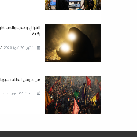
الفراق وهم.. والحب خلو
رقية
الأثنين 20 تموز 2026
/
من دروس الطف: هيهات 
السبت 04 تموز 2026
/