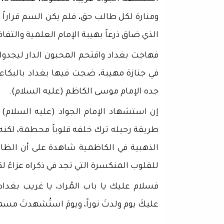
ومنارة لكل طالب حق، فلم يكن السم قراراً
الذي ضاق ذرعاً بهيبة الإمام العلمية والت
فهاجت بغداد واقتحم المحبون الدار ليجدوا
في جنازة مهيبة، ضجت فيها بغداد بالبكاء
جده الإمام موسى الكاظم (عليه السلام).
​إن استشهاد الإمام الجواد (عليه السلام)
طريقة رحيله ترك خلفه قلوباً محطمة، لكنه 
الذهبية في الكاظمية شاهدة على أن الظالم يذ
للقلوب المنكسرة التي تجد في ذكراه عزاءً 
فسلام عليك يا باب المُراد، يا غريب بغداد،
عليكَ يوم ولدتَ نوراً، ويومَ استُشهدتَ مسمو