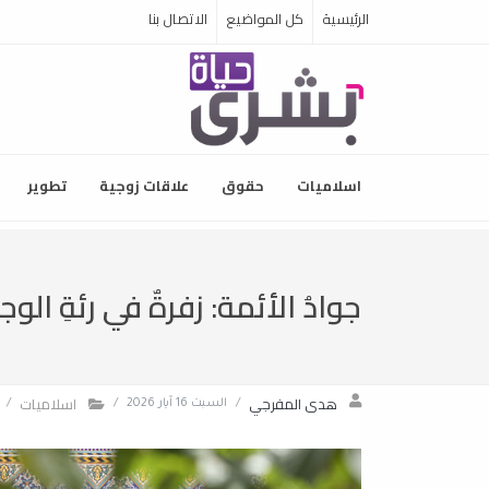
الرئيسية
كل المواضيع
الاتصال بنا
اسلاميات
حقوق
علاقات زوجية
تطوير
جوادُ الأئمة: زفرةٌ في رئةِ الوج
هدى المفرجي
اسلاميات
/
السبت 16 آيار 2026
/
/