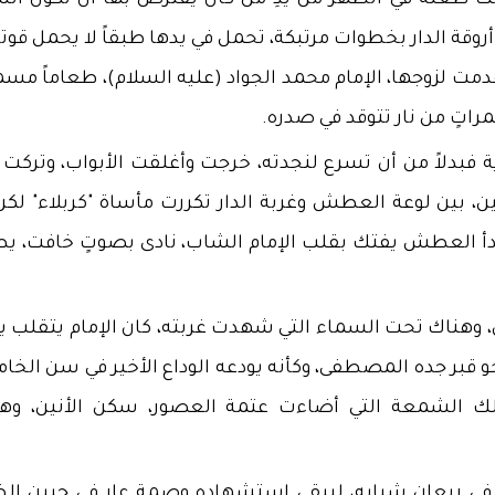
نت طعنة في الظهر من يدِ مَن كان يُفترض بها أن تكون ال
أروقة الدار بخطوات مرتبكة، تحمل في يدها طبقاً لا يحمل قوتاً
مت لزوجها، الإمام محمد الجواد (عليه السلام)، طعاماً مسمو
اتٍ من نار تتوقد في صدره.
بدلاً من أن تسرع لنجدته، خرجت وأغلقت الأبواب، وتركت "
ن، بين لوعة العطش وغربة الدار ​تكررت مأساة "كربلاء" لكن
دأ العطش يفتك بقلب الإمام الشاب، نادى بصوتٍ خافت، ي
ال، ​وهناك تحت السماء التي شهدت غربته، كان الإمام يتقلب يم
حو قبر جده المصطفى، وكأنه يودعه الوداع الأخير ​في سن الخ
لك الشمعة التي أضاءت عتمة العصور، سكن الأنين، وه
ً، في ريعان شبابه، ليبقى استشهاده وصمة عار في جبين الظ