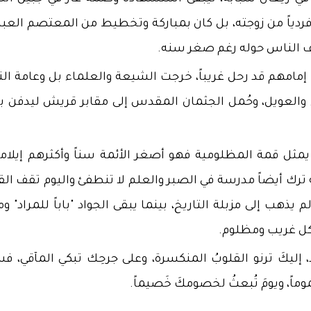
 فردياً من زوجته، بل كان بمباركة وتخطيط من المعتصم العب
فاف الناس حوله رغم صغر سنه.
 إمامهم قد رحل غريباً، خرجت الشيعة والعلماء بل وعامة ال
 والعويل، وحُمل الجثمان المقدس إلى مقابر قريش ليدفن بج
 يمثل قمة المظلومية فهو أصغر الأئمة سناً وأكثرهم إيلاماً
ترك أيضاً مدرسة في الصبر والعلم لا تنطفئ و​اليوم تقف الق
هب إلى مزبلة التاريخ، بينما يبقى الجواد "باباً للمراد" ومن
لكل غريب ومظلوم.
 إليكَ ترنو القلوبُ المنكسرة، وعلى جرحِك تبكي المآقي، فس
ماً، ويومَ تُبعثُ لخصومكَ خَصيماً.