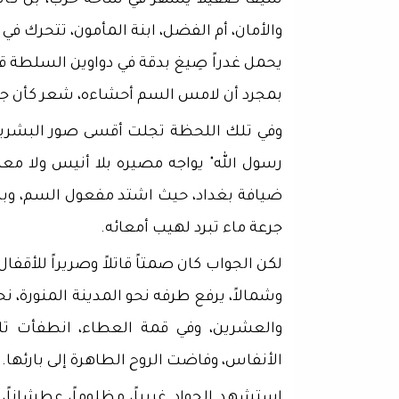
سيفاً صقيلاً يُشهر في ساحة حرب، بل كا
والأمان، أم الفضل، ابنة المأمون، تتحرك في 
يحمل غدراً صِيغ بدقة في دواوين السلطة قد
بمجرد أن لامس السم أحشاءه، شعر كأن جمر
وفي تلك اللحظة تجلت أقسى صور البشرية ف
رسول الله" يواجه مصيره بلا أنيس ولا معي
ضيافة بغداد، حيث اشتد مفعول السم، وب
جرعة ماء تبرد لهيب أمعائه.
لكن الجواب كان صمتاً قاتلاً وصريراً للأقف
وشمالاً، يرفع طرفه نحو المدينة المنورة، ن
والعشرين، وفي قمة العطاء، انطفأت ت
الأنفاس، وفاضت الروح الطاهرة إلى بارئها.
​استشهد الجواد غريباً، مظلوماً، عطشانا