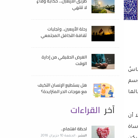
طريق الأربعين... حكايةُ وفاءٍ
لا تنتهي
رحلة الأربعين.. وتجليات
ثقافة التكافل المجتمعي
الغرض الحقيقي من إدارة
الوقت
فاسُ
 وسم
هل يستطيع الإنسان التكيف
مع موجات الحر المتزايدة؟
لما
آخر
القراءات
 أن
ساة
لحظة اهتمام..
النشر :
الجمعة 10 حزيران 2016