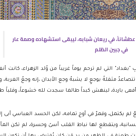
، عطشاناً، في ريعان شبابه، ليبقى استشهاده وصمة عار
في جبين الظلم
غداد" التي لم ترحم يوماً غريباً من وُلد الزهراء، كانت أن
تصاعدُ مثقلةً بوجعٍ لا يشبهُ وجع الأبدان ،إنه وجعُ الغربة،
ى باردة، لينهش كبداً طالما سجدت لله خشوعاً، وقلباً طا
 لم يكتمل، وقمرٌ في أوج تمامه، لكن الحسد العباسي أبى إلا
نسانية، ويتقطع لها نياط القلب أسىً وحسرة، ​لم تكن المأ