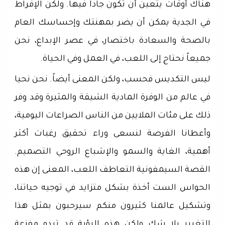
هناك أوقات يتعين أن تكون جاداً فيها. ولكن الإفراط
في الجدية يمكن أن يضر بمهنتك وإحساسك العام
بالصحة والسعادة باختصار، في عصر الإبداع، نحن
جميعاً نحتاج إلى اللعب، في العمل وفي الحياة.
ليس التكديس فحسب، ولكن المعنى أيضاً. نحن نحيا
في عالم من الوفرة المادية الشيقة والمثيرة وقد وفر
ذلك على مئات الملايين من الناس الصراعات اليومية،
وأعطانا الفرصة لنسعى وراء تحقيق رغبات أكثر
أهمية، الغاية والسمو والإشباع الروحي التصميم.
القصة السيمفونية التعاطف اللعب، المعنى إن هذه
الحواس الست أخذة بشكل متزايد في توجيه حياتنا،
وتشكيل عالمنا كثيرون منكم سيرحبون بمثل هذا
التغيير بلا شك ولكن هذه الرؤية قد تبدو مفزعة