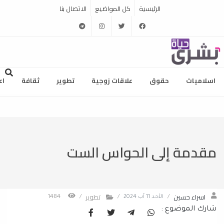
الرئيسية
كل المواضيع
الاتصال بنا
telegram
instagram
twitter
facebook
اسلاميات
حقوق
علاقات زوجية
تطوير
ثقافة
اع
مقدمة إلى الحواس الست
اسراء حسين
تطوير
/
الأحد 11 آب 2024
/
/
1484
شارك الموضوع :