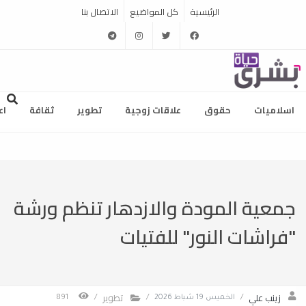
الرئيسية
كل المواضيع
الاتصال بنا
telegram
instagram
twitter
facebook
اسلاميات
حقوق
علاقات زوجية
تطوير
ثقافة
اع
جمعية المودة والازدهار تنظم ورشة
"فراشات النور" للفتيات
زينب علي
تطوير
/
الخميس 19 شباط 2026
/
/
891