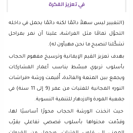
في تعزيز الفكرة
(التغيير ليس سهلاً دائمًا لكنه دائمًا يحمل في داخله
التحوّل تمامًا مثل الفراشة، علينا أن نمر بمراحل
تشكّلنا لنصبح ما نحن مهيأون له).
بهدف تعزيز القيم الإيمانية وترسيخ مفهوم الحجاب
بأسلوب تربوي مبسّط يناسب أعمار المشاركات
ويجمع بين المتعة والفائدة، أُقيمت ورشة «فراشات
النور» المجانية للفتيات من عمر (9 إلى 11 سنة) في
جمعية المودة والازدهار للتنمية النسوية.
حيث اتخذت الورشة الحجاب محورًا أساسيًا لها،
وقدّمت محتواها بأسلوب قصصي تفاعلي يقرّب