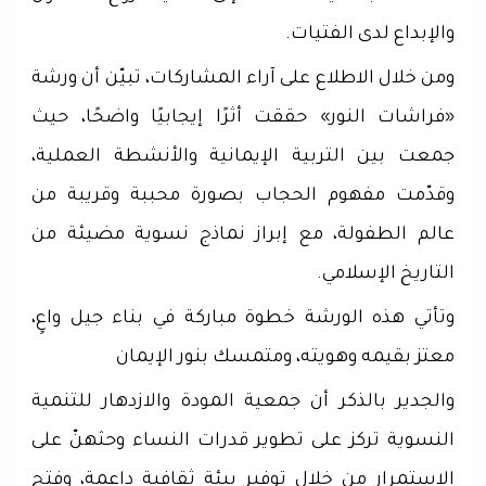
والإبداع لدى الفتيات.
ومن خلال الاطلاع على آراء المشاركات، تبيّن أن ورشة
«فراشات النور» حققت أثرًا إيجابيًا واضحًا، حيث
جمعت بين التربية الإيمانية والأنشطة العملية،
وقدّمت مفهوم الحجاب بصورة محببة وقريبة من
عالم الطفولة، مع إبراز نماذج نسوية مضيئة من
التاريخ الإسلامي.
وتأتي هذه الورشة خطوة مباركة في بناء جيل واعٍ،
معتز بقيمه وهويته، ومتمسك بنور الإيمان
والجدير بالذكر أن جمعية المودة والازدهار للتنمية
النسوية تركز على تطوير قدرات النساء وحثهنّ على
الاستمرار من خلال توفير بيئة ثقافية داعمة، وفتح