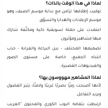
لماذا في هذا الوقت بالذات؟
توقيت إطلاقها تزامن مع بداية موسم الصيف، وهو
موسم الإعلانات والهدايا والتسوّق.
اعتمدت على حملة تسويقية ذكية ومكثّفة شارك
فيها مشاهير ومؤثرون.
تصميمها المختلف – بين البراءة والغرابة – جذب
انتباه الجميع، خاصة على مستوى الصور
والفيديوهات القصيرة.
لماذا المشاهير مهووسون بها؟
لأنها أصبحت رمزًا بصريًا غريبًا ولافتًا، يثير الفضول
ويزيد التفاعل.
ارتبطت بثقافة البوب الكوري والمحتوى "الغريب