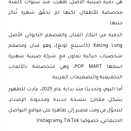
هي دمية صينية الأصل، ظهرت منذ سنوات كلعبة
مخصصة للأطفال، لكنها لم تحقّق شهرة تُذكر
حينها.
الدمية من ابتكار الفنان والمصمم التايواني الأصل
Kasing Lung (كاسينغ لونغ)، وهو فنان ومصمم
شخصيات خيالية تعاون مع شركة صينية شهيرة
اسمها POP MART، وهي متخصصة بالألعاب
التجميعية والتصميمات الغريبة.
أما اليوم، وتحديدًا منذ بداية عام 2025، عادت للظهور
بشكل مفاجئ بنسخة جديدة ومحدودة الإصدار،
لتتحوّل في وقت قصير إلى ظاهرة على مواقع التواصل
الاجتماعي، خصوصًا TikTok وInstagram