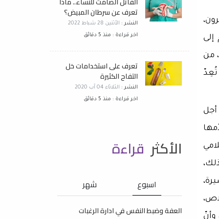
القاتل الصامت للنساء.. ماذا
تعرف عن سرطان المبيض؟
ون،
النشر :
الأثنين 28 شباط 2022
اخر قراءة : منذ 5 دقائق
إلى
 من
تعرف على استخدامات خل
عِدّ
التفاح الكثيرة
النشر :
الثلاثاء 04 آب 2020
اخر قراءة : منذ 5 دقائق
 أجل
مها
الأكثر
قراءة
امي
لك،
يرة،
اسبوع
شهر
اص،
العفة وضبط النفس في ادارة الرغبات
أنّ