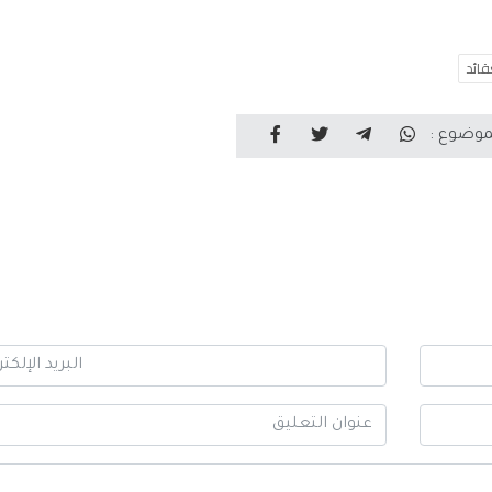
قائد
موضوع :