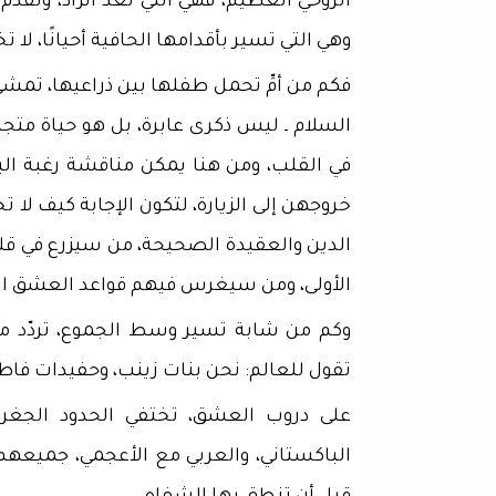
الروحي العظيم، فهي التي تعدّ الزاد، وتقدّ
وهي التي تسير بأقدامها الحافية أحيانًا، ل
فكم من أمِّ تحمل طفلها بين ذراعيها، تمشي
السلام ـ ليس ذكرى عابرة، بل هو حياة متجدّدة 
في القلب، ومن هنا يمكن مناقشة رغبة الب
خروجهن إلى الزيارة، لتكون الإجابة كيف لا 
الدين والعقيدة الصحيحة، من سيزرع في قلو
الأولى، ومن سيغرس فيهم قواعد العشق ال
وكم من شابة تسير وسط الجموع، تردّد معهن
تقول للعالم: نحن بنات زينب، وحفيدات فاطم
على دروب العشق، تختفي الحدود الجغرافي
الباكستاني، والعربي مع الأعجمي، جميعهم 