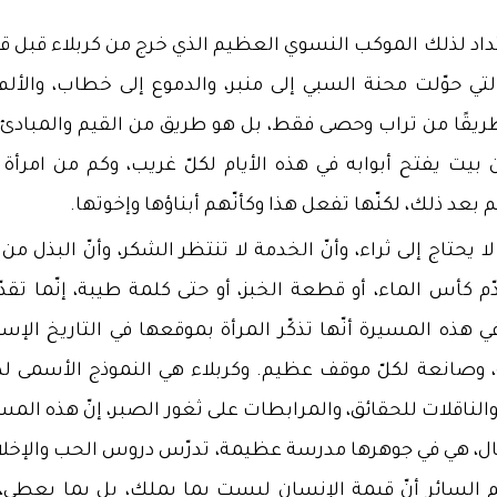
تداد لذلك الموكب النسوي العظيم الذي خرج من كربلاء قبل قر
لتي حوّلت محنة السبي إلى منبر، والدموع إلى خطاب، والألم 
 طريقًا من تراب وحصى فقط، بل هو طريق من القيم والمبادئ،
بيت يفتح أبوابه في هذه الأيام لكلّ غريب، وكم من امرأة تُ
بعد ذلك، لكنّها تفعل هذا وكأنّهم أبناؤها وإخوتها.
ا يحتاج إلى ثراء، وأنّ الخدمة لا تنتظر الشكر، وأنّ البذل من
م كأس الماء، أو قطعة الخبز، أو حتى كلمة طيبة، إنّما تقدّ
 هذه المسيرة أنّها تذكّر المرأة بموقعها في التاريخ الإسل
 وصانعة لكلّ موقف عظيم. وكربلاء هي النموذج الأسمى لذ
لناقلات للحقائق، والمرابطات على ثغور الصبر، إنّ هذه المس
رجال، هي في جوهرها مدرسة عظيمة، تدرّس دروس الحب والإخل
 السائر أنّ قيمة الإنسان ليست بما يملك، بل بما يعطي، و