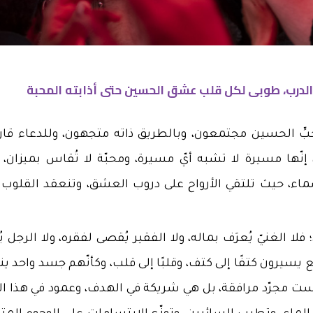
لدرب، طوبى لكل قلب عشق الحسين حتى أذابته المحبة
ى حبِّ الحسين مجتمعون، وبالطريق ذاته متجهون، وللدعاء قار
، إنّها مسيرة لا تشبه أيّ مسيرة، ومحبّة لا تُقاس بميزان، إ
سماء، حيث تلتقي الأرواح على دروب العشق، وتنعقد القلوب 
 الغنيّ يُعرَف بماله، ولا الفقير يُقصى لفقره، ولا الرجل يُق
يع يسيرون كتفًا إلى كتف، وقلبًا إلى قلب، وكأنّهم جسد واحد 
ت مجرّد مرافقة، بل هي شريكة في الهدف، وعمود في هذا الب