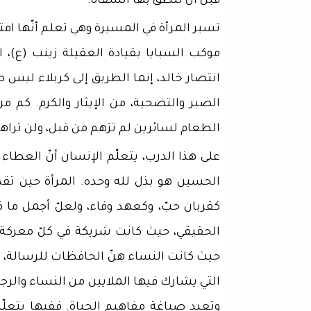
قبل أن تنطق بها الشفاه.
تسير المرأة في المسيرة وهي تعلم أنّها ام
موكب السبايا بقيادة العقيلة زينب (ع)، ا
انتصار خالد، إنما الطريق إلى كربلاء ليس
الصبر والتضحية، من الإيثار والكرم. كم من 
الطعام لسائرين لم ترَهم من قبل، ولن تراهم 
على هذا الدرب، يتعلّم الإنسان أنّ العطاء ل
الحسين هو بذل لله وحده. المرأة حين تقدّ
كقربان حبّ، وكعهد وفاء، ولعلّ أجمل ما في
الحقيقي، حيث كانت شريكة في كلّ معركة،
حيث كانت النساء هنّ الحافظات للرسالة، وا
التي يشارك فيها الملايين من النساء وال
وتعيد صياغة مفاهيم الحياة. ففيها يتعلّم