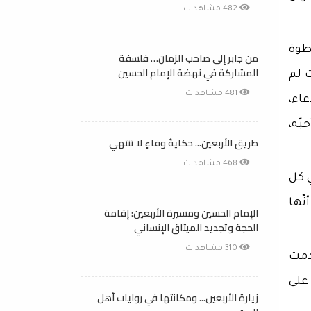
482 مشاهدات
خطوة
من جابر إلى صاحب الزمان… فلسفة
المشاركة في نهضة الإمام الحسين
 لم
481 مشاهدات
اء،
بّه،
طريق الأربعين... حكايةُ وفاءٍ لا تنتهي
468 مشاهدات
ي كل
نّها
الإمام الحسين ومسيرة الأربعين: إقامة
الحجة وتجديد الميثاق الإنساني
310 مشاهدات
دمت
على
زيارة الأربعين... ومكانتها في روايات أهل