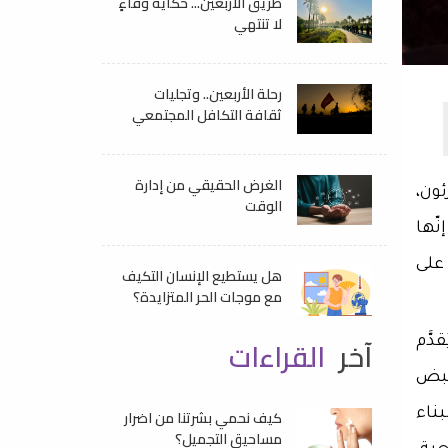
طريق الأربعين... حكايةُ وفاءٍ
لا تنتهي
رحلة الأربعين.. وتجليات
ثقافة التكافل المجتمعي
الغرض الحقيقي من إدارة
ئون،
الوقت
نّها
على
هل يستطيع الإنسان التكيف
مع موجات الحر المتزايدة؟
آخر
القراءات
دَّم
ينبض
ناء
كيف نحمي بشرتنا من اضرار
مساحيق التجميل؟