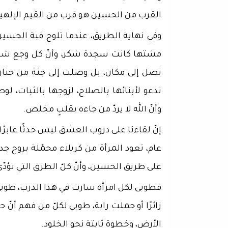
القرب من الحسين هو قرب من القيم الإلهية
وفي نهاية الطريق، عندما تلوح قبة الحسين ا
مشتها كانت سجدة شكر، وأنّ كل وجع شعرت
تصل إلى مكان، بل وصلت إلى جنة من جنان ا
تدعو لأبنائها بالصلاح، لزوجها بالثبات، لو
وأنّ الله لا يردّ من جاءه بقلبٍ مخلص.
إنّ لقاءنا على دروب العشق ليس حدثًا عابرًا
عام، تعود المرأة من كربلاء محمّلة بروح ج
على طريق الحسين، وأنّ كلّ الطرق التي تؤدّي
فطوبى لكل امرأة سارت في هذا الدرب، طوب
زائرًا أو حملت راية، طوبى لكلّ من فهم أن
الأرض، وخطوة ثابتة نحو الخلود.