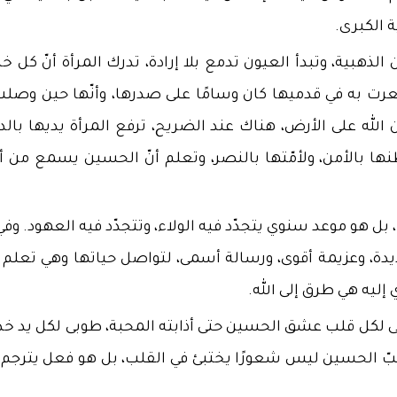
 الكبرى.
لذهبية، وتبدأ العيون تدمع بلا إرادة، تدرك المرأة أنّ كل 
 به في قدميها كان وسامًا على صدرها، وأنّها حين وصلت
لله على الأرض، هناك عند الضريح، ترفع المرأة يديها بالدع
طنها بالأمن، ولأمّتها بالنصر، وتعلم أنّ الحسين يسمع من أح
، بل هو موعد سنوي يتجدّد فيه الولاء، وتتجدّد فيه العهود. وف
ديدة، وعزيمة أقوى، ورسالة أسمى، لتواصل حياتها وهي تعلم أ
 إليه هي طرق إلى الله.
ى لكل قلب عشق الحسين حتى أذابته المحبة، طوبى لكل يد خ
ّ حبّ الحسين ليس شعورًا يختبئ في القلب، بل هو فعل يترجم 