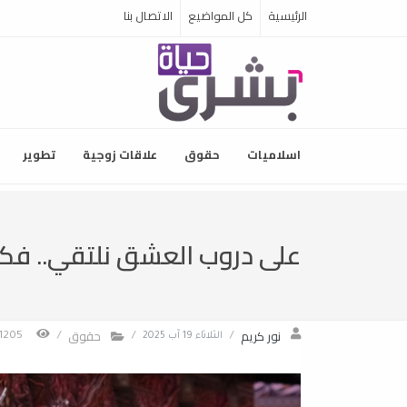
الرئيسية
كل المواضيع
الاتصال بنا
اسلاميات
حقوق
علاقات زوجية
تطوير
على دروب العشق نلتقي.. فكلّ
نور كريم
حقوق
/
الثلاثاء 19 آب 2025
/
/
1205