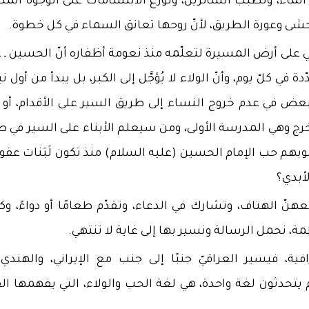
م الماء، وتطبب السائرين، وتوزّع الابتسامات على الوجوه المت
ا تخشى وعورة الطريق، لأنّ روحها تعانق السماء في كل خطوة.
 على أرض المسيرة لتعلّمه منذ نعومة أظفاره أنّ الحسين ـ ع
في كلّ يوم، وأنّ الولاء لا يُؤجَّل إلى الكبر، بل يبدأ من أول 
عض في عدم خروج النساء إلى طريق السير على الأقدام، أو 
تخرج وهي المدرسة الأولى، ومن سيعلم الأبناء على السير في 
بهم حب الإمام الحسين (عليه السلام) منذ تكون لَبَنات عقو
أبدي؟
ّ الهتاف، وتشارك في الدعاء، وتقدّم طعامًا أو دواءً، وكأن
ة، نحمل الرسالة ونسير بها إلى غاية لا تنتهي.
ة، فيسير العراقيّ جنبًا إلى جنب مع الإيراني، والهندي
يتحدثون لغة واحدة، هي لغة الحب والولاء، التي يفهمها ال