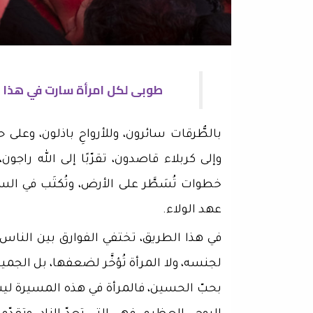
طوبى لكل امرأة سارت في هذا ا
بالطُّرقات سائرون، وللأرواحِ باذلون، وعل
وإلى كربلاء قاصدون، تقرّبًا إلى الله راجون
خطوات تُسَطَّر على الأرض، وتُكتَب في ال
عهد الولاء.
في هذا الطريق، تختفي الفوارق بين الناس؛ فلا
لجنسه، ولا المرأة تُؤخَّر لضعفها، بل الجم
بحبّ الحسين، فالمرأة في هذه المسيرة ليس