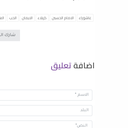
عاشوراء
الامام الحسين
كربلاء
الايمان
الحب
الع
شارك ال
اضافة
تعليق