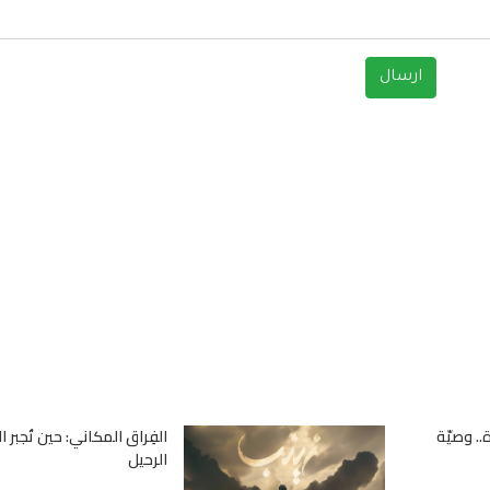
.. وصيّة
الفِراق المكاني: حين تُجبر ا
الرحيل