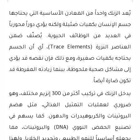
يُعد الزنك واحداً من المعادن الأساسية التي يحتاجها
جسم الإنسان بكميات ضئيلة ولكنه يؤدي دوراً محورياً
في العديد من الوظائف الحيوية. يُصنّف ضمن
العناصر النزرة (Trace Elements)، أي أن الجسم
يحتاجه بكميات صغيرة، ومع ذلك فإن نقصه قد يؤدي
إلى مشاكل صحية ملحوظة، بينما زيادته المفرطة قد
تكون ضارة أيضاً.
يدخل الزنك في تركيب أكثر من 300 إنزيم مختلف، وهو
ضروري لعمليات التمثيل الغذائي، مثل هضم
البروتينات والكربوهيدرات والدهون. كما يسهم في
تصنيع الحمض النووي (DNA) والبروتينات، مما
يجعله أساسياً للنمو الطبيعي وتجديد الخلايا. ولهذا