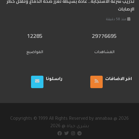
تدريب سرعة الاستجابة.. عادة بسيطة تعزز صحة الدماغ وتقلل خطر
الإصابات
منذ 58 دقيقة
12285
29776695
المشاهدات
المواضيع
اخر الاضافات
راسلونا
Copyrights © 1999 All Rights Reserved by annabaa @ 2026
2026 @ بشرى حياة