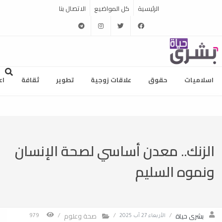
الرئيسية
كل المواضيع
الاتصال بنا
telegram
instagram
twitter
facebook
اسلاميات
حقوق
علاقات زوجية
تطوير
ثقافة
اع
الزنك.. معدن أساسي لصحة الإنسان
ونموه السليم
بشرى حياة
صحة وعلوم
/
الأربعاء 27 آب 2025
/
/
979