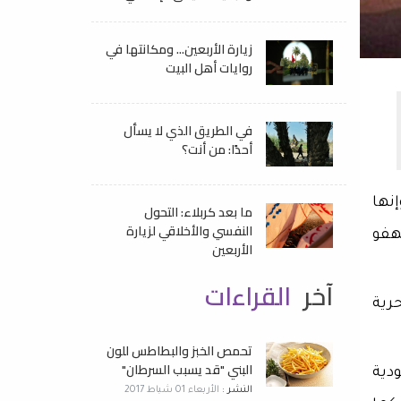
زيارة الأربعين... ومكانتها في
روايات أهل البيت
في الطريق الذي لا يسأل
أحدًا: من أنت؟
نها
ما بعد كربلاء: التحول
النفسي والأخلاقي لزيارة
هفو
الأربعين
آخر
القراءات
حرية
تحمص الخبز والبطاطس للون
البني "قد يسبب السرطان"
ودية
النشر :
الأربعاء 01 شباط 2017