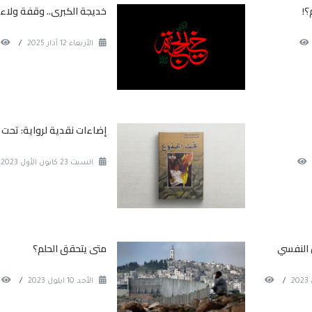
؟!
خديجة الكبرى.. وقفة ولاء
الأربعاء 12 آذار 2025
/
إضاءات نقدية لرواية: تحت 
السبت 23 كانون الأول 2023
زن النفسي
متى يتحقق الحلم؟
/
الأحد 10 ايلول 2023
/