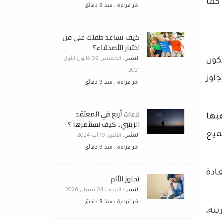
كما
اخر قراءة : منذ 9 دقائق
كيف تساعد طفلك على فن
اختيار الأصدقاء؟
النشر :
الخميس 09 كانون الأول
كون
2021
اوز
اخر قراءة : منذ 9 دقائق
لاءات أربع في المعتقد
بها
الزينبي.. كيف نستثمرها ؟
ميع
النشر :
الأثنين 19 آب 2024
اخر قراءة : منذ 9 دقائق
ادة
تجاوز الألم
النشر :
السبت 04 نيسان 2026
اخر قراءة : منذ 9 دقائق
يته،