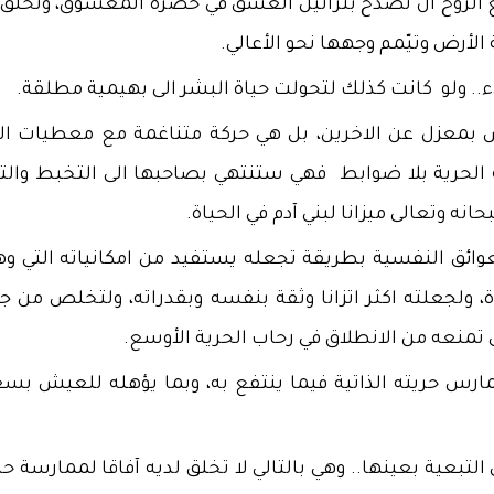
ع الروح أن تصدح بتراتيل العشق في حضرة المعشوق، وتحلق 
الأرض وتيّمم وجهها نحو الأعالي.
ء.. ولو كانت كذلك لتحولت حياة البشر الى بهيمية مطلقة.
س بمعزل عن الاخرين، بل هي حركة متناغمة مع معطيات ال
 الحرية بلا ضوابط فهي ستنتهي بصاحبها الى التخبط والتج
انه وتعالى ميزانا لبني آدم في الحياة.
وائق النفسية بطريقة تجعله يستفيد من امكانياته التي وه
ة، ولجعلته اكثر اتزانا وثقة بنفسه وبقدراته، ولتخلص من ج
تمنعه من الانطلاق في رحاب الحرية الأوسع.
 يمارس حريته الذاتية فيما ينتفع به، وبما يؤهله للعيش بسع
التبعية بعينها.. وهي بالتالي لا تخلق لديه آفاقا لممارسة حر