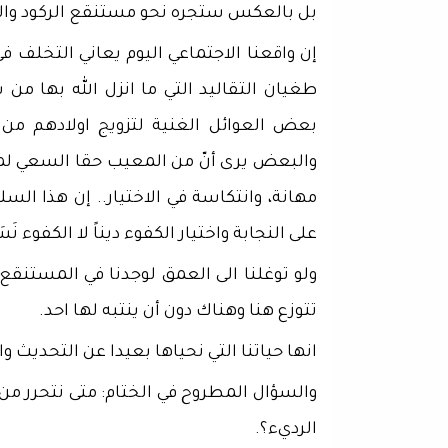
بل بالعكس ستجره نحو مستنقع الركود والاجت
إن واقعنا الاجتماعي اليوم يعاني التخلف 
طغيان التقاليد التي ما انزل الله بها م
بعض العوائل الغنية لتزويج اولادهم من
والبعض يرى أنّ من المعيب حقا السعي لمص
مهانة، وانتكاسة في الاختيار.. إن هذا ال
على النجابة واختيار الكفوء ديناً لا الكفوء نَسَب
ولو توغلنا الى العمق لوجدنا في المستنقع ا
تتوزع هنا وهناك دون أن ينتبه لها احد.
انها حياتنا التي نحياها بعيدا عن التحديث وا
والسؤال المطروح في الختام: متى نتحرر من
الرديء؟.