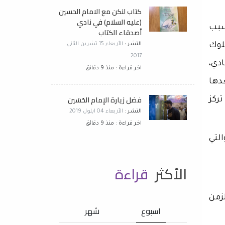
كتاب لنكن مع الامام الحسين
(عليه السلام) في نادي
سبب
أصدقاء الكتاب
لوك
النشر :
الأربعاء 15 تشرين الثاني
2017
دي،
اخر قراءة : منذ 9 دقائق
دها
فضل زيارة الإمام الحُسَين
ركز
النشر :
الأربعاء 04 ايلول 2019
اخر قراءة : منذ 9 دقائق
التي
الأكثر
قراءة
زمن
اسبوع
شهر