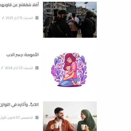
أفلا شققتم عن قلوبهم
السبت 15 آذار 2025
/
الأمومة: جسر الحب
السبت 23 آذار 2024
/
الحُبُّ.. وآثاره في التوا
الخميس 07 كانون الأول 2023