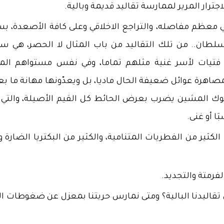
رار المرير لممارسة تقاليد قديمة وبالية.
في معظم مفاصله، والتراجع الاخلاقي وعلى كافة الأصعدة، ب
ن سلطان.. من تلك التقاليد من باب المثال لا الحصر، هي س
 فتيات لأسر غنية مثلهم تماما، وفي نفس مستواهم الما
اهرة عوائل ضعيفة الحال ماديا، بل ويعدّونها مهانة ما بع
سلوك المشين يضرب بعرض الحائط كل القيم الأصيلة، والتي ت
َا أو غنى.
لكثير من الفطريات المتنامية، والكثير من البكتريا الضارة و
لفرمتة والتجديد.
 تقاليدنا البالية؟ ومتى نمارس حريتنا بمعزل عن ضغوطات ال