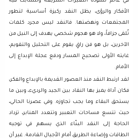
في عالم تسوده التغيرات السريعة وتتشابك فيه
الأفكار والرؤى، يظل النقد ركيزة أساسية لتطور
المجتمعات ونهضتها. فالنقد ليس مجرد كلمات
تُلقى جزافاً، ولا هو هجوم شخصي يهدف إلى النيل من
الآخرين، بل هو فن راقٍ يقوم على التحليل والتقويم،
غايته الأولى تصحيح المسار ودفع عجلة الإبداع إلى
الأمام.
لقد ارتبط النقد منذ العصور القديمة بالإبداع والفكر،
فكان أداة يميز بها النقاد بين الجيد والرديء، وبين ما
يستحق البقاء وما يجب تجاوزه. وفي عصرنا الحالي،
حيث تتسع مساحات التعبير وتتعدد المنابر، تزداد
الحاجة إلى النقد البنّاء الذي يسهم في توجيه
الطاقات وإضاءة الطريق أمام الأجيال القادمة. غير أن