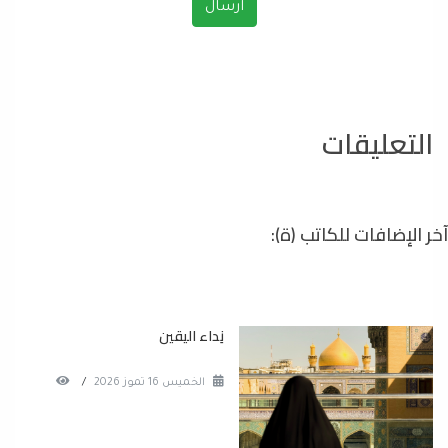
التعليقات
آخر الإضافات للكاتب (ة):
نِداء اليقين
الخميس 16 تموز 2026
/