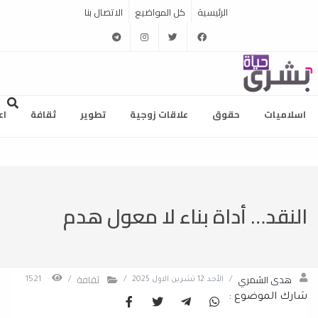
الرئيسية
كل المواضيع
الاتصال بنا
telegram
instagram
twitter
facebook
اسلاميات
حقوق
علاقات زوجية
تطوير
ثقافة
اع
النقد… أداة بناء لا معول هدم
هدى الشمري
ثقافة
/
الأحد 12 تشرين الاول 2025
/
/
1521
شارك الموضوع :