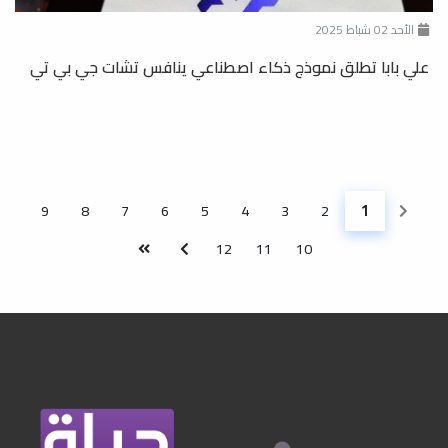
الأحد 02 شباط 2025
علي بابا تطلق نموذج ذكاء اصطناعي ينافس تشات جي بي تي
1
9
8
7
6
5
4
3
2
(الصفحة الحالية)
12
11
10