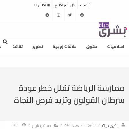
الرئيسية
كل المواضيع
الاتصال بنا
telegram
instagram
twitter
facebook
اسلاميات
حقوق
علاقات زوجية
تطوير
ثقافة
اع
ممارسة الرياضة تقلل خطر عودة
سرطان القولون وتزيد فرص النجاة
بشرى حياة
صحة وعلوم
/
الأثنين 09 حزيران 2025
/
/
948