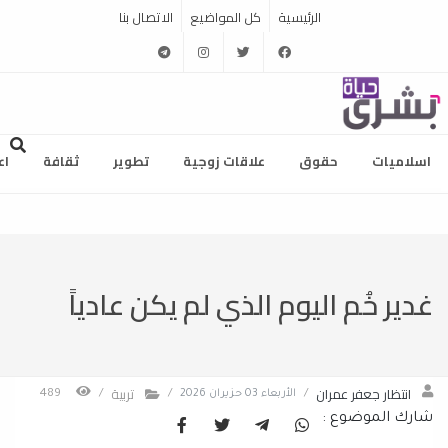
الرئيسية
كل المواضيع
الاتصال بنا
telegram
instagram
twitter
facebook
اسلاميات
حقوق
علاقات زوجية
تطوير
ثقافة
اع
غدير خُم اليوم الذي لم يكن عادياً
انتظار جعفر عمران
تربية
/
الأربعاء 03 حزيران 2026
/
/
489
شارك الموضوع :