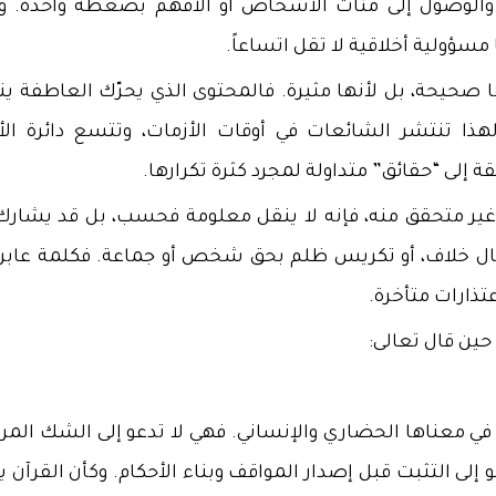
ير والوصول إلى مئات الأشخاص أو آلافهم بضغطة واحدة. و
سؤولية أخلاقية لا تقل اتساعاً.
نها صحيحة، بل لأنها مثيرة. فالمحتوى الذي يحرّك العاطفة ي
ذا تنتشر الشائعات في أوقات الأزمات، وتتسع دائرة الأخ
إلى “حقائق” متداولة لمجرد كثرة تكرارها.
ً غير متحقق منه، فإنه لا ينقل معلومة فحسب، بل قد يشارك
ل خلاف، أو تكريس ظلم بحق شخص أو جماعة. فكلمة عابرة،
عتذارات متأخرة.
 حين قال تعالى:
في معناها الحضاري والإنساني. فهي لا تدعو إلى الشك المر
 إلى التثبت قبل إصدار المواقف وبناء الأحكام. وكأن القرآن