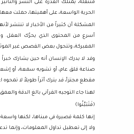
متنقلة، يمتلك القدرة على النشر والتأث
الحرية الواسعة، على أهميتها، حملت معها م
المشكلة أن كثيراً من الأخبار لا تنتشر لأ
أسرع من المحتوى الذي يحرّك العقل. وله
المفبركة، وتتحول بعض القصص غير الموثقة 
وقد لا يدرك الإنسان أنه حين يشارك خبرا
صناعة قلق عام، أو تشويه سمعة، أو إشعا
مقطع مجتزأ، قد يترك أثراً طويلاً لا تمحوه ا
لهذا جاء التوجيه القرآني بالغ الدقة والعمق
﴿فَتَبَيَّنُوا﴾
إنها كلمة قصيرة في مبناها، لكنها واسعة 
ولا إلى تعطيل تداول المعلومات، وإنما تدعو