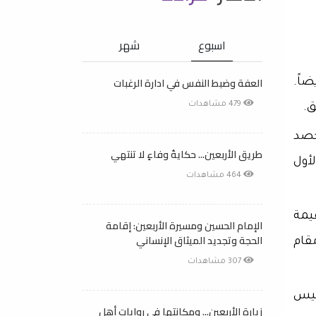
اسبوع
شهر
العفة وضبط النفس في ادارة الرغبات
اً.
479 مشاهدات
ق.
حصد
طريق الأربعين... حكايةُ وفاءٍ لا تنتهي
أول
464 مشاهدات
قيمة
الإمام الحسين ومسيرة الأربعين: إقامة
الحجة وتجديد الميثاق الإنساني
قام
307 مشاهدات
فليس
زيارة الأربعين... ومكانتها في روايات أهل