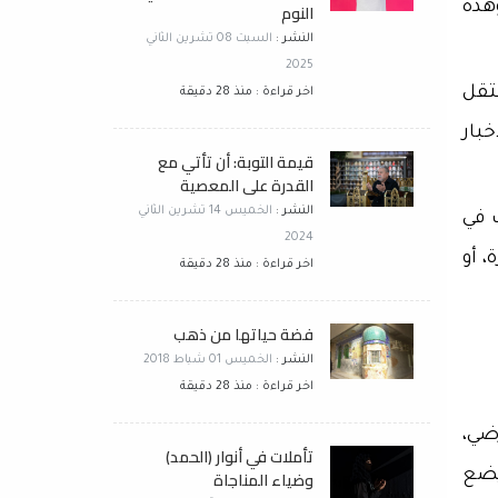
هذه
النوم
النشر :
السبت 08 تشرين الثاني
2025
نتقل
اخر قراءة : منذ 28 دقيقة
بار
قيمة التوبة: أن تأتي مع
القدرة على المعصية
النشر :
الخميس 14 تشرين الثاني
 في
2024
 أو
اخر قراءة : منذ 28 دقيقة
فضة حياتها من ذهب
النشر :
الخميس 01 شباط 2018
اخر قراءة : منذ 28 دقيقة
ضي،
تأملات في أنوار (الحمد)
 يضع
وضياء المناجاة