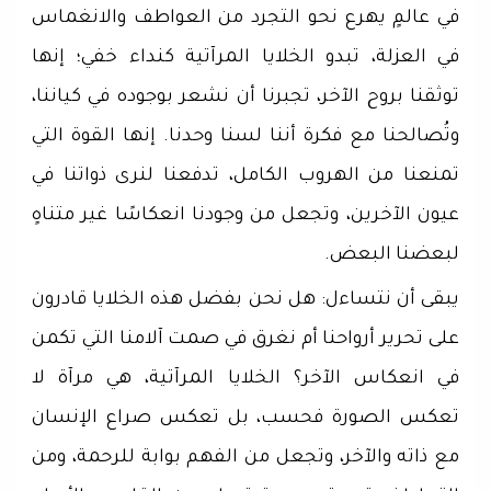
في عالمٍ يهرع نحو التجرد من العواطف والانغماس
في العزلة، تبدو الخلايا المرآتية كنداء خفي؛ إنها
توثقنا بروح الآخر، تجبرنا أن نشعر بوجوده في كياننا،
وتُصالحنا مع فكرة أننا لسنا وحدنا. إنها القوة التي
تمنعنا من الهروب الكامل، تدفعنا لنرى ذواتنا في
عيون الآخرين، وتجعل من وجودنا انعكاسًا غير متناهٍ
لبعضنا البعض.
يبقى أن نتساءل: هل نحن بفضل هذه الخلايا قادرون
على تحرير أرواحنا أم نغرق في صمت آلامنا التي تكمن
في انعكاس الآخر؟ الخلايا المرآتية، هي مرآة لا
تعكس الصورة فحسب، بل تعكس صراع الإنسان
مع ذاته والآخر، وتجعل من الفهم بوابة للرحمة، ومن