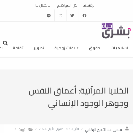
الرئيسية
كل المواضيع
الاتصال بنا
telegram
instagram
twitter
facebook
اسلاميات
حقوق
علاقات زوجية
تطوير
ثقافة
اع
الخلايا المرآتية: أعماق النفس
وجوهر الوجود الإنساني
سجى عبد الأمير الركابي
تربية
/
الأربعاء 18 كانون الأول 2024
/
/