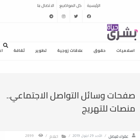
الرئيسية
كل المواضيع
الاتصال بنا
telegram
instagram
twitter
facebook
اسلاميات
حقوق
علاقات زوجية
تطوير
ثقافة
اع
صفحات وسائل التواصل الاجتماعي..
منصات للتهريج
عفراء فيصل
اعلام
/
الأحد 29 ايلول 2019
/
/
2899