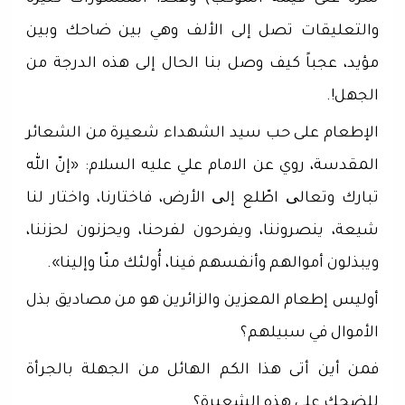
والتعليقات تصل إلى الألف وهي بين ضاحك وبين
مؤيد، عجباً كيف وصل بنا الحال إلى هذه الدرجة من
الجهل!.
الإطعام على حب سيد الشهداء شعيرة من الشعائر
المقدسة، روي عن الامام علي عليه السلام: «إنّ الله
تبارك وتعالی اطّلع إلی الأرض، فاختارنا، واختار لنا
شيعة، ينصروننا، ويفرحون لفرحنا، ويحزنون لحزننا،
ويبذلون أموالهم وأنفسهم فينا، أُولئك منّا وإلينا».
أوليس إطعام المعزين والزائرين هو من مصاديق بذل
الأموال في سبيلهم؟
فمن أين أتى هذا الكم الهائل من الجهلة بالجرأة
للضحك على هذه الشعيرة؟