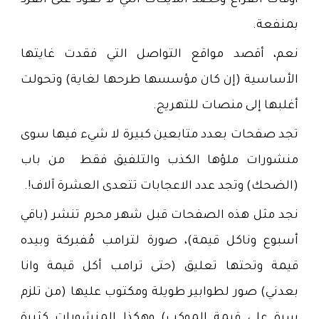
أوقات الفراغ وحصد اللايكات التي لا تعود على الفرد
بمنفعة.
نعم، أقصد مواقع التواصل التي فقدت غايتها
الأساسية (إن كان مؤسسها طرحها لغاية) وتحولت
أغلبها إلى منصات للتهريج.
تجد صفحات بعدد متابعين كبيرة لا شيء فيها سوى
منشورات ملؤها الكذب والتلفيق فقط من باب
(الضحك) وتجد عدد الاعجابات تتعدى العشرة آلاف!.
نجد مثل هذه الصفحات قبل شهر محرم تنشر (باقي
أسبوع وناكل قيمة)، صورة لترامب مُفبركة وبيده
قيمة وتحتها تعليق (حتى ترامب أكل قيمة وانا
بعدني) صور لطوابير طويلة ومكتوب عليها (من تلزم
سرة على قيمة الموكب) وهكذا المنشورات كثيرة