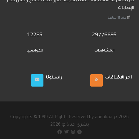
الإصابات
منذ 11 ساعة
12285
29776695
المشاهدات
المواضيع
اخر الاضافات
راسلونا
Copyrights © 1999 All Rights Reserved by annabaa @ 2026
2026 @ بشرى حياة