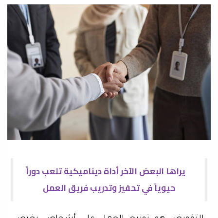
يراها البعض الآخر أداة ديناميكية تلعب دوراً
حيوياً في تحفيز وتدريب فريق العمل