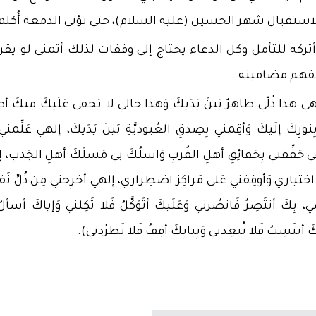
 لي لاستقبال شهر الحسين (عليه السلام)، حتى تؤتي الدمعة أُكله
تركه للتأمل وكل الدعاء يحتاج إلى وقفات لذلك أتمنى لو يقر
 لفهم مضامينه.
ذُلّي ظاهِرٌ بَينَ يَدَيكَ وَهذا حالي لا يَخفى عَلَيكَ مِنكَ أط
ِنورِكَ إلَيكَ وَأقِمني بِصِدقِ العُبوديَّةِ بَينَ يَدَيكَ، إلهي عَلِّمن
 حَقِّقني بِحَقائِقِ أهلِ القُربِ وَاسلُكَ بي مَسلَكَ أهلِ الجَذبِ، 
َن اختياري وَأوقِفني عَلى مَراكِزِ اضطِراري، إلهي أخرِجني مِن ذُلِّ ن
ِكَ أنتَصِرُ فَانصُرني وَعَلَيكَ أتَوَكَّلُ فَلا تَكِلني وَإياكَ أسألُ
كَ أنتَسِبُ فَلا تُبعِدني وَبِبابِكَ أقِفُ فَلا تَطرُدني).