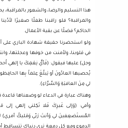
هذا التسليم والرضا، والشعور بالمراقبة، يحر
والمراقبة؟ فلو راقبنا طفلًا صغيرًا لأدّ
الحاكم؟ فضلًا عن بقية الأعمال.
ولو استحضرنا حقيقة شهادة الباري على أعما
في قلوبنا، ولأمنت من خوفها وعجلتها، وانتقا
وجل) عليها فيقول: (فَأيُّ نِعَمِكَ يا إلهي اُحصي عَد
يُحصيها العادّونَ أو يَبلُغَ عِلماً بِها الحافِظونَ، ثمّ 
لي مِنَ العافيَةِ وَالسَّرَّاءِ).
وهناك عبارة في الدعاء لو وضعناها قاعدة ف
وأمي: (وَإلى غَيرِكَ فَلا تَكِلني إلهي إلى مَن
المُستَضعِفينَ لي وَأنتَ رَبّي وَمَليكُ أمر
الدموع ومع كل دمعة ترى دنياك تتساقط أمام