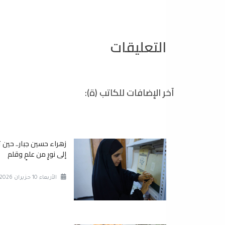
التعليقات
آخر الإضافات للكاتب (ة):
زهراء حسين جبار.. حين 
إلى نورٍ من علمٍ وقلم
الأربعاء 10 حزيران 2026