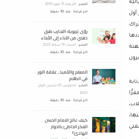
الله
النشر :
الأربعاء 31 تموز 2019
اخر قراءة : منذ 30 دقيقة
أول
تراك
رؤى تربوية: التجارب طبق
دها
ذهبي من الآباء إلى الأبناء
النشر :
السبت 19 شباط 2022
هنة
اخر قراءة : منذ 30 دقيقة
رون
المعلم والتلميذ.. علاقة النور
في الظلام
ابة
النشر :
الخميس 05 تشرين الاول
رًّا
2023
اخر قراءة : منذ 30 دقيقة
لاب،
ها،
كيف عالج الامام الحسن
الفكر الخاطئ بالحوار
قني
الهادئ؟