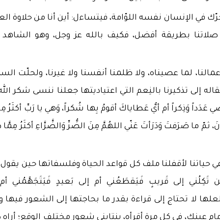
ّك في الإنسان نفسه اللوّامة، فيتساءل: أين أنا من حلاوة الع
ينا صلاتنا بطريقة أفضل، فكيف بالله عز وجل، وهو الشاهد 
لنا، لما عصيناه، ولا ظلمنا أنفسنا ولا غيرنا، ولحلّت السك
له إلى تذكيرنا بالنِعم التي اعتياديتها جعلنا ننسى شكر الله
َداً وَذِكراً أم أيُّ عَطاياكَ أقومُ بِها شُكراً، وَهي يا رَبِّ أكثَرُ م
ما صَرَفتَ وَدَرَأتَ عَنّي اللهُمَّ مِنَ الضُّرِّ وَالضَّرَّاءِ أكثَرُ مِمَّا ظ
ي حياتنا لأقفلنا ملف كل قواعد الحياة وفلسفاتها حين يقول 
 تَكِلُني إلى قَريبٍ فَيَقطَعُني أم إلى بَعيدٍ فَيَتَجَهَّمُني أم
ي) لعلها لا تحتاج إلى قراءة بقدر ما بحاجتها إلى الشعور فيها 
 عينك، في كل مرة أقرأه، ينتابني شعور مختلف الوقع؛ أراه د