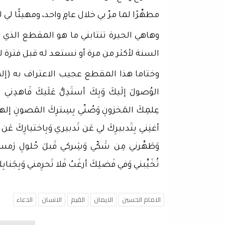
مطهِّرًا لما مرّ بي خلال عامٍ واحد، ومهيئًا
وهاهي الحيرة تنتابني ما هو المقطع الذي أ
السنة لأكثر من مرة أو نستعد له قبل فترة
وختاما هذا المقطع عجيب الاعتراف به (إلهي هذا 
الوُصولَ إلَيكَ وَبِكَ أستَدِلُّ عَلَيكَ فَاهدِني ب
عِلمِكَ المَخزونِ وَصُنّي بِسِترِكَ المَصونِ إلهي
أغنِني بِتَدبيرِكَ لي عَن تَدبيري وَبِاختيارِكَ ع
وَطَهِّرني مِن شَكّي وَشِركي قَبلَ حُلولِ رَمسي، ب
تُخَيِّبني وَفي فَضلِكَ أرغَبُ فَلا تَحرِمني وَبِجَنابِ
الامام الحسين
الايمان
القيم
الانسان
الدعاء