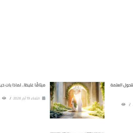
تتحول العتمة
ميثاقًا غليظا.. لماذا بات خي
الثلاثاء 19 آيار 2026
/
/