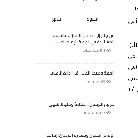
ا.
اسبوع
شهر
أ في
من جابر إلى صاحب الزمان… فلسفة
المشاركة في نهضة الإمام الحسين
لُبُ
513 مشاهدات
ي مِن
إلهي
العفة وضبط النفس في ادارة الرغبات
َفسي
489 مشاهدات
 فَلا
طريق الأربعين... حكايةُ وفاءٍ لا تنتهي
483 مشاهدات
الإمام الحسين ومسيرة الأربعين: إقامة