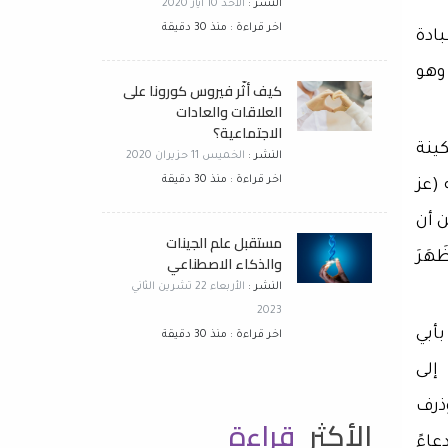
النشر :
الأحد 10 آيار 2020
اخر قراءة : منذ 30 دقيقة
بادة
وهو
كيف أثّر فيروس كورونا على
العلاقات والعادات
الاجتماعية؟
ينة
النشر :
الخميس 11 حزيران 2020
اخر قراءة : منذ 30 دقيقة
 (عز
ِن أن
مستقبل علم الجينات
َهَرَ
والذكاء الاصطناعي
النشر :
الأربعاء 22 تشرين الثاني
2023
بأبي
اخر قراءة : منذ 30 دقيقة
 إلى
وذرف
الأكثر
قراءة
عاءً