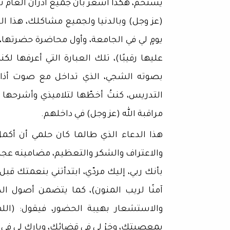
يستحم، هكذا أشعر بأن جميع أدران العام تت
(عز وجل) وبالدنيا ولجميع مشاكلك، هذا الد
يومٍ لي في الجامعة، وأول محاضرة حضرتها، كا
عليها رقيبًا)، تلك العبارة التي أعرفها 
بصوته الشجي، الذي تداخل مع صوت أذان 
التدريس، كنتُ أخطّها لتلاميذي وأشرحها
مراقبة الله (عز وجل) في داخلهم.
هذا الدعاء الذي طالما كان حلمي أن أكمل
والاعتراف والشكر والتعظيم، مضامينه عجيبة،
بأنك ربي، إليك مردّي، ابتدأتني بنعمتك قبل
آمنًا لريب المنون)، كما يتضمن أصول الد
والاستشعار بهيبة الحضور، فيقول: (الل
بمعصيتك، وخِرْ لي في قضائك، وبارك لي في ق