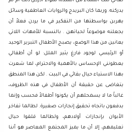
تعاني تلك النساء من الشدة، سواء أدركن ذلك أم لم
يدركنه. وربما كان البريدج والروايات العاطفية وسائل
يهربن بواسطتها من التفكير في ما يردن فعلاً أن
يجعلنه موضوعاً لحياتهن . بالنسبة للأمهات اللاتي
يعانين من هذا الوضع، يصبح الأطفال التبرير الوحيد
أو الرئيسي لوجود فارغ يثير الملل: لو أن أطفالي
يعطونني الإحساس بالأهمية والاحترام، لما شعرت
بهذا الاستياء حيال بقائي في البيت . لكن هذا المنطق
يتغاضى عن حقيقة أن الأطفال في هذه الظروف،
غالباً ما لا يسمحلهم أن يكونوا أطفالاً فحسب وإنما
يدفعون باتجاه تحقيق إنجازات صغيرة. لطالما تفاخر
الأبوان بإنجازات أولادهم، ولطالما قلقوا حيال
تعليمهم، إلا أن ما يميز المجتمع المعاصر هو أننا