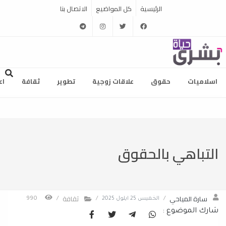
الرئيسية
كل المواضيع
الاتصال بنا
telegram
instagram
twitter
facebook
اسلاميات
حقوق
علاقات زوجية
تطوير
ثقافة
اع
التباهي بالحقوق
‏سارة المياحي
ثقافة
/
الخميس 25 ايلول 2025
/
/
990
شارك الموضوع :