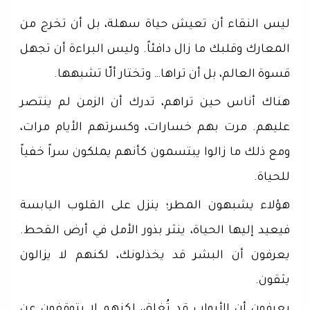
ليس النقاء أن تعيش حياة سهلة، بل أن تخرج من
المعارك وقلبك ما زال دافئاً. وليس البراءة أن تجهل
قسوة العالم، بل أن تراها… وتختار ألّا تشبهها.
هناك أناس حين تراهم، تدرك أن الزمن لم ينتصر
عليهم. مرت بهم خسارات، وكسرتهم الأيام مرات،
ومع ذلك ما زالوا يبتسمون كأنهم يملكون سراً خفياً
للحياة.
هؤلاء يشبهون المطر؛ ينزل على القلوب اليابسة
فيعيد إليها الحياة، ينثر بذور الأمل في أرض القحط.
يعرفون أن البشر قد يخذلونك، لكنهم لا يزالون
يثقون.
يعرفون أن الأبواب قد تُغلق، لكنهم لا يتوقفون عن