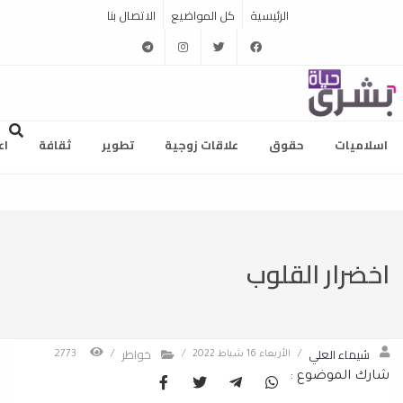
الرئيسية
كل المواضيع
الاتصال بنا
telegram
instagram
twitter
facebook
اسلاميات
حقوق
علاقات زوجية
تطوير
ثقافة
اع
اخضرار القلوب
شيماء العلي
خواطر
/
الأربعاء 16 شباط 2022
/
/
2773
شارك الموضوع :