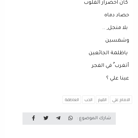
كأن اخضرار القلوب
حصاد دماه
بلا منجل ِ ..
وشمسين
ياظلمة الجائعين
أتغرب ُ في الفجر
عينا علي ؟
الامام علي
القيم
الحب
العاطفة
شارك الموضوع :