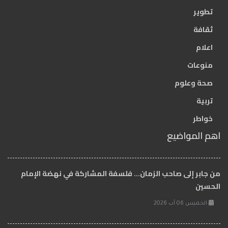
تطوير
ثقافة
اعلام
منوعات
صحة وعلوم
تربية
خواطر
اهم المواضيع
من جابر إلى صاحب الزمان… فلسفة المشاركة في نهضة الإمام
الحسين
الخميس 06 آب 2026