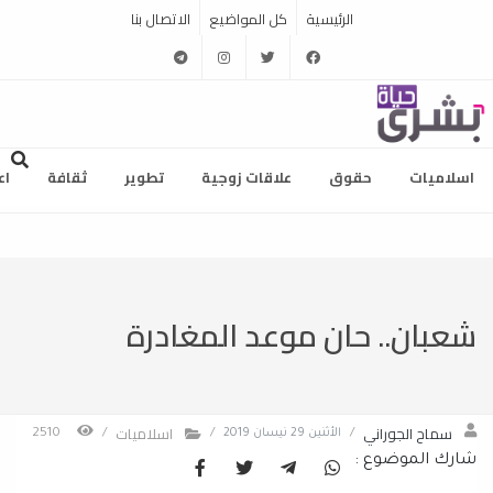
الرئيسية
كل المواضيع
الاتصال بنا
telegram
instagram
twitter
facebook
اسلاميات
حقوق
علاقات زوجية
تطوير
ثقافة
اع
شعبان.. حان موعد المغادرة
سماح الجوراني
اسلاميات
/
الأثنين 29 نيسان 2019
/
/
2510
شارك الموضوع :