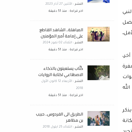
النشر :
الأثنين 27 آذار 2023
نبي
اخر قراءة : منذ 51 دقيقة
فضل
المباهلة.. الشاهد القاطع
مل،
على إمامة أمير المؤمنين
النشر :
الثلاثاء 02 تموز 2024
اخر قراءة : منذ 51 دقيقة
آخر،
غفرة
كُتّاب يستعينون بالذكاء
الاصطناعي لكتابة الروايات
وات
النشر :
الأربعاء 12 كانون الأول
لله
2018
اخر قراءة : منذ 51 دقيقة
ذكر
الطريق الى الفردوس.. حبيب
بن مظاهر
انة
النشر :
الثلاثاء 25 ايلول 2018
جرد