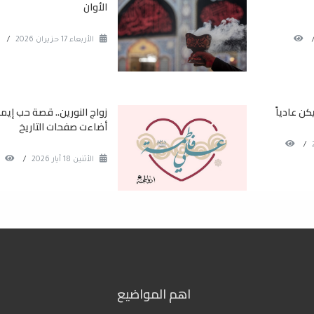
الأوان
الأربعاء 17 حزيران 2026
/
كن عادياً
زواج النورين.. قصة حب إيما
أضاءت صفحات التاريخ
/
الأثنين 18 آيار 2026
/
اهم المواضيع