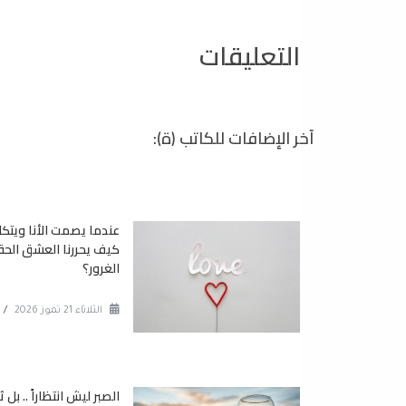
التعليقات
آخر الإضافات للكاتب (ة):
عندما يصمت الأنا ويتكلم
كيف يحررنا العشق الح
الغرور؟
الثلاثاء 21 تموز 2026
/
الصبر ليش انتظاراً .. بل 