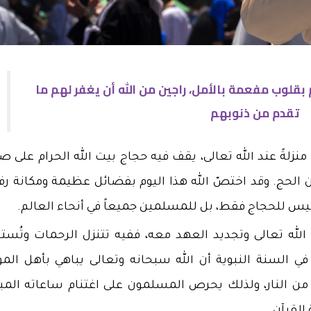
قلوب مفعمة بالأمل، راجين من الله أن يغفر لهم ما
تقدم من ذنوبهم
 منزلةً عند الله تعالى، يقف فيه حجاج بيت الله الحرام على 
ن الحج. وقد اختصّ الله هذا اليوم بفضائل عظيمة ومكانة رف
يس للحجاج فقط، بل للمسلمين جميعاً في أنحاء العالم.
الله تعالى وتجديد العهد معه، ففيه تتنزل الرحمات وتُست
د في السنة النبوية أن الله سبحانه وتعالى يباهي بأهل الم
ده من النار، ولذلك يحرص المسلمون على اغتنام ساعاته المبا