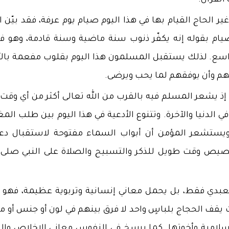
 القرآن.
الحاج القيام بها في هذا اليوم صيام يوم عرفة، فقد بيّن ال
يام بقوله إنه يكفّر ذنوب سنة ماضية وسنة قادمة، وهو 
واسع. لذلك يستقبل المسلمون هذا اليوم بقلوب مفعمة بالأ
بهم وأن يوفقهم لما يحب ويرضى.
ز، إذ يشعر المسلم فيه بالقرب من الله تعالى أكثر من أي وقت 
ي الدنيا والآخرة. وتتنوع الأدعية في هذا اليوم بين طلب الم
، ويستشعر المؤمن أن أبواب السماء مفتوحة لاستقبال دع
صيص وقت طويل للذكر والتسبيح والصلاة على النبي صلى ا
تعبدي فقط، بل يحمل معاني إنسانية وتربوية عظيمة، فهو ي
قف الحجاج بلباسٍ واحد لا فرق بينهم في لون أو جنس أو مك
سلامية وأخوتها. كما يرسخ في النفوس معاني الإخلاص والت