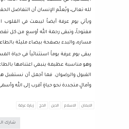
لله تعالى، ويُعلّم الإنسان أن التفاضل الح
ويأتي يوم عرفة أيضاً ليبعث في القلوب ال
مفتوحاً، وتبقى رحمة الله أوسع من كل تق
مساره، والبدء بصفحة بيضاء مليئة بالطاعة و
يبقى يوم عرفة يوماً استثنائياً في حياة ال
وهو مناسبة عظيمة ينبغي اغتنامها بالطاعا
القبول والرضوان. فما أجمل أن نستقبل هذ
وآمالٍ متجددة نحو حياةٍ أقرب إلى الله وأسمى
الايمان
الاسلام
الدين
الحج
زيارة عرفة
شارك ال