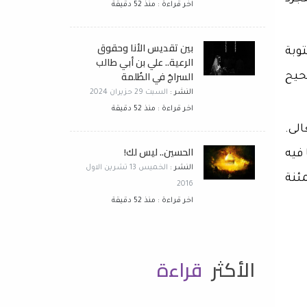
اخر قراءة : منذ 52 دقيقة
بين تقديس الأنا وحقوق
وبة
الرعية.. علي بن أبي طالب
السراجُ في الظُلمة
حيح
النشر :
السبت 29 حزيران 2024
اخر قراءة : منذ 52 دقيقة
الى.
الحسين.. ليس لك!
فيه
النشر :
الخميس 13 تشرين الاول
ئنة
2016
اخر قراءة : منذ 52 دقيقة
الأكثر
قراءة