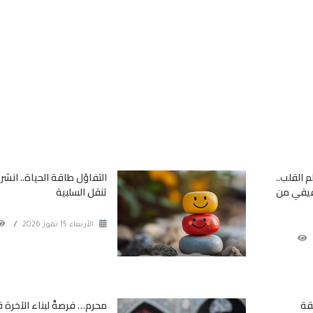
 القلب..
التفاؤل طاقة الحياة.. انشر 
قيقي من
تنقل السلبية
الأربعاء 15 تموز 2026
/
ثقة
محرم… فرصةٌ لبناء الآخرة 