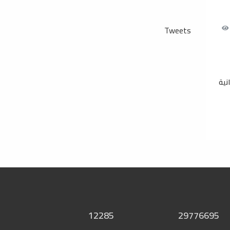
Tweets
نية
12285
29776695