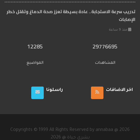
تدريب سرعة الاستجابة.. عادة بسيطة تعزز صحة الدماغ وتقلل خطر
الإصابات
منذ 9 ساعة
12285
29776695
المشاهدات
المواضيع
اخر الاضافات
راسلونا
Copyrights © 1999 All Rights Reserved by annabaa @ 2026
2026 @ بشرى حياة