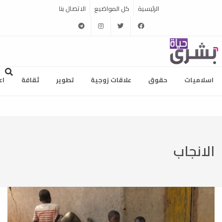
الرئيسية
كل المواضيع
الاتصال بنا
telegram
instagram
twitter
facebook
اسلاميات
حقوق
علاقات زوجية
تطوير
ثقافة
اع
الانجاب