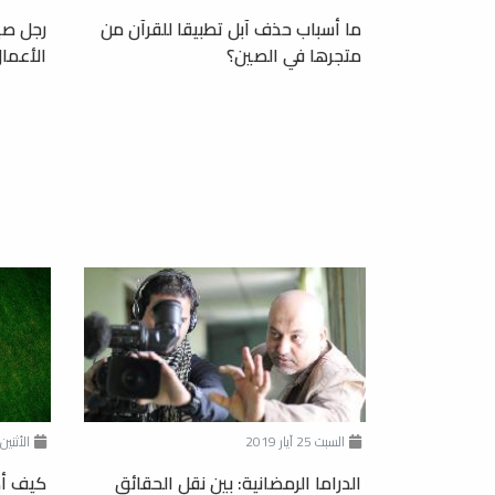
ما أسباب حذف آبل تطبيقا للقرآن من
رجل صي
متجرها في الصين؟
الأعمال
السبت 25 آيار 2019
الأثنين 15 نيسان 19
الدراما الرمضانية: بين نقل الحقائق
كيف أك