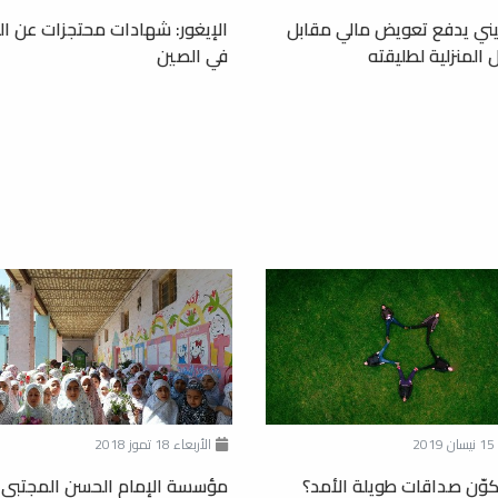
ني يدفع تعويض مالي مقابل
الإيغور: شهادات محتجزات عن ال
 المنزلية لطليقته
في الصين
20
الأربعاء 18 تموز 2018
وّن صداقات طويلة الأمد؟
مؤسسة الإمام الحسن المجتبى..