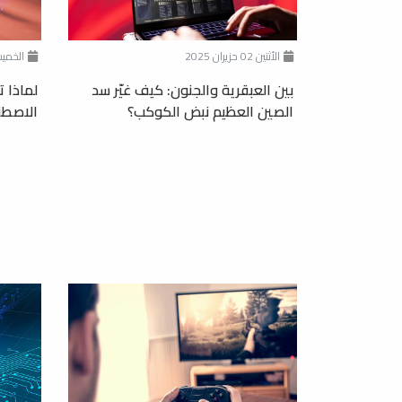
الأثنين 02 حزيران 2025
الخميس 29 آيا
بين العبقرية والجنون: كيف غيّر سد
لماذا ت
الصين العظيم نبض الكوكب؟
الاصطن