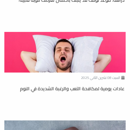
دراسة: موعد نومك قد ينبئك باحتمال تعرضك لنوبة قلبية!
السبت 08 تشرين الثاني 2025
عادات يومية لمكافحة التعب والرغبة الشديدة في النوم