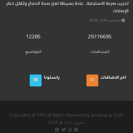
تدريب سرعة الاستجابة.. عادة بسيطة تعزز صحة الدماغ وتقلل خطر
الإصابات
الخميس 06 آب 2026
12285
29776695
المشاهدات
المواضيع
اخر الاضافات
راسلونا
Copyrights © 1999 All Rights Reserved by annabaa @ 2026
2026 @ بشرى حياة